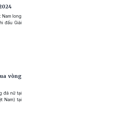
 2024
t Nam long
hi đấu Giải
qua vòng
g đá nữ tại
t Nam) tại