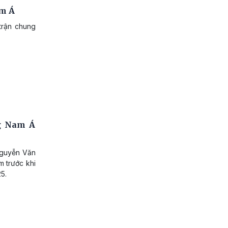
am Á
trận chung
ng Nam Á
Nguyễn Văn
m trước khi
5.