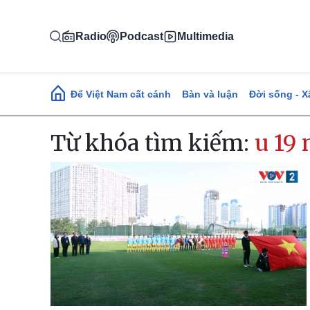
Nhảy đến nội dung
Radio
Podcast
Multimedia
Main navigation
Để Việt Nam cất cánh
Bàn và luận
Đời sống - X
Từ khóa tìm kiếm:
u 19 