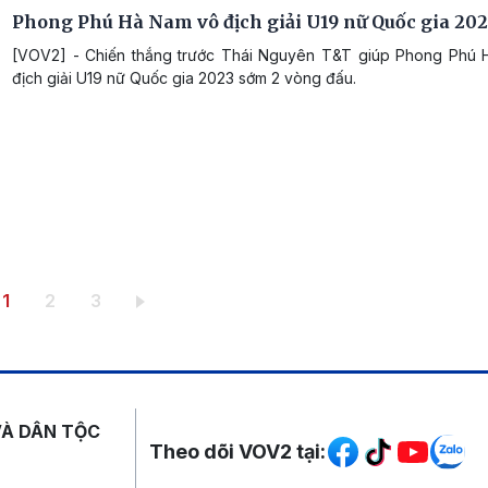
Phong Phú Hà Nam vô địch giải U19 nữ Quốc gia 20
[VOV2] - Chiến thắng trước Thái Nguyên T&T giúp Phong Phú
địch giải U19 nữ Quốc gia 2023 sớm 2 vòng đấu.
Trang hiện thời
Trang
Trang
1
2
3
Mạng xã hội
VÀ DÂN TỘC
Theo dõi VOV2 tại: