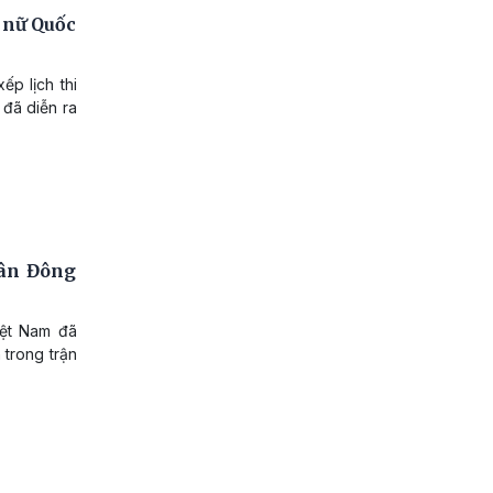
9 nữ Quốc
ếp lịch thi
đã diễn ra
uân Đông
iệt Nam đã
 trong trận