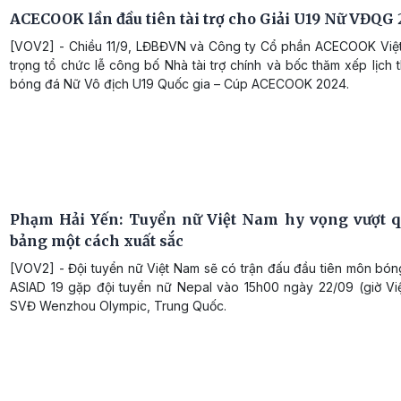
ACECOOK lần đầu tiên tài trợ cho Giải U19 Nữ VĐQG
[VOV2] - Chiều 11/9, LĐBĐVN và Công ty Cổ phần ACECOOK Việ
trọng tổ chức lễ công bố Nhà tài trợ chính và bốc thăm xếp lịch t
bóng đá Nữ Vô địch U19 Quốc gia – Cúp ACECOOK 2024.
Phạm Hải Yến: Tuyển nữ Việt Nam hy vọng vượt 
bảng một cách xuất sắc
[VOV2] - Đội tuyển nữ Việt Nam sẽ có trận đấu đầu tiên môn bón
ASIAD 19 gặp đội tuyển nữ Nepal vào 15h00 ngày 22/09 (giờ Việ
SVĐ Wenzhou Olympic, Trung Quốc.