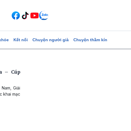
khỏe
Kết nối
Chuyện người già
Chuyện thầm kín
a – Cúp
 Nam, Giải
c khai mạc