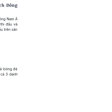
ịch Đông
 Đông Nam Á
thi đấu và
ấu trên sân
ải bóng đá
 cả 3 danh