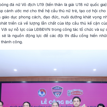
óng đá nữ Vô địch U19 (tiền thân là giải U18 nữ quốc gia) 
ắp cánh ước mơ cho thế hệ cầu thủ nữ trẻ, tạo cơ hội cho
n giáo dục phong cách, đạo đức, nuôi dưỡng khát vọng n
át triển cả về lượng lẫn chất của lớp cầu thủ kế cận của
. Với sự nỗ lực của LĐBĐVN trong công tác tổ chức và sự
ẽ là nguồn động lực để các đội thi đấu cống hiến nhữ
 thành công.