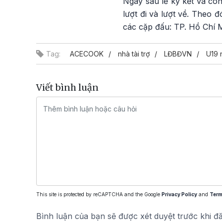
Ngay sau lễ ký kết và côn
lượt đi và lượt về. Theo 
các cặp đấu: TP. Hồ Chí 
Tag:
ACECOOK
nhà tài trợ
LĐBĐVN
U19 
Viết bình luận
This site is protected by reCAPTCHA and the Google
Privacy Policy
and
Term
Bình luận của bạn sẽ được xét duyệt trước khi đ