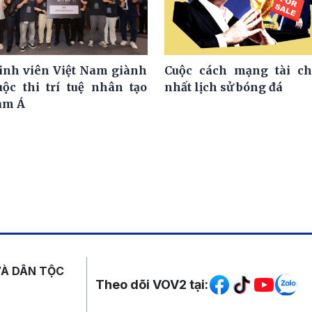
nh viên Việt Nam giành
Cuộc cách mạng tài ch
uộc thi trí tuệ nhân tạo
nhất lịch sử bóng đá
am Á
Mạng xã hội
VÀ DÂN TỘC
Theo dõi VOV2 tại: