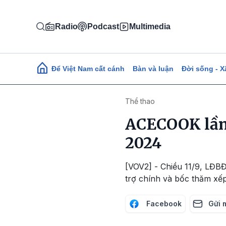
Nhảy đến nội dung
Radio
Podcast
Multimedia
Main navigation
Để Việt Nam cất cánh
Bàn và luận
Đời sống - X
Thể thao
ACECOOK lần 
2024
[VOV2] - Chiều 11/9, LĐB
trợ chính và bốc thăm xế
Facebook
Gửi 