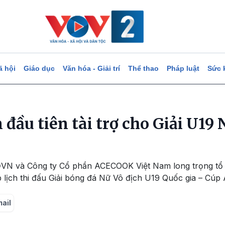
ã hội
Giáo dục
Văn hóa - Giải trí
Thể thao
Pháp luật
Sức 
đầu tiên tài trợ cho Giải U19
ĐVN và Công ty Cổ phần ACECOOK Việt Nam long trọng tổ 
p lịch thi đấu Giải bóng đá Nữ Vô địch U19 Quốc gia – Cú
mail