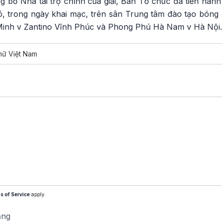
g bố Nhà tài trợ chính của giải, Ban Tổ chức đã tiến hành
đó, trong ngày khai mạc, trên sân Trung tâm đào tạo bóng 
Minh v Zantino Vĩnh Phúc và Phong Phú Hà Nam v Hà Nội.
nữ Việt Nam
s of Service
apply.
ăng