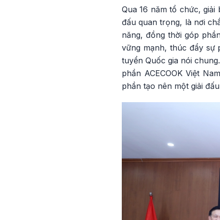
Qua 16 năm tổ chức, giải b
đấu quan trọng, là nơi ch
năng, đồng thời góp phầ
vững mạnh, thúc đẩy sự ph
tuyển Quốc gia nói chung
phần ACECOOK Việt Nam s
phần tạo nên một giải đấu