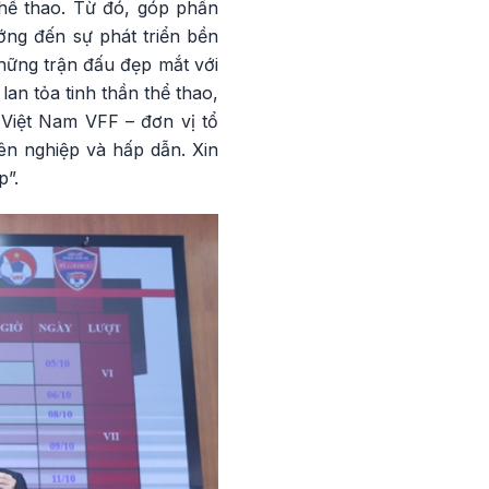
 thể thao. Từ đó, góp phần
ớng đến sự phát triển bền
những trận đấu đẹp mắt với
lan tỏa tinh thần thể thao,
 Việt Nam VFF – đơn vị tổ
ên nghiệp và hấp dẫn. Xin
p”.