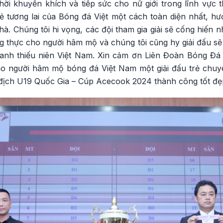
thời khuyến khích và tiếp sức cho nữ giới trong lĩnh vực
ẻ tương lai của Bóng đá Việt một cách toàn diện nhất, hư
. Chúng tôi hi vọng, các đội tham gia giải sẽ cống hiến 
ng thực cho người hâm mộ và chúng tôi cũng hy giải đấu sẽ 
hanh thiếu niên Việt Nam. Xin cảm ơn Liên Đoàn Bóng Đá
o người hâm mộ bóng đá Việt Nam một giải đấu trẻ chuy
địch U19 Quốc Gia – Cúp Acecook 2024 thành công tốt đẹ