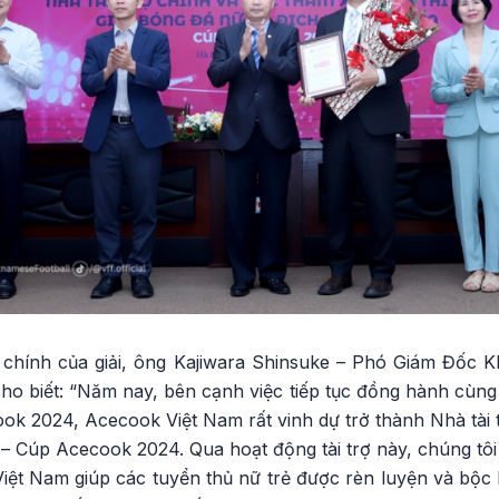
ợ chính của giải, ông Kajiwara Shinsuke – Phó Giám Đốc K
o biết: “Năm nay, bên cạnh việc tiếp tục đồng hành cùng
k 2024, Acecook Việt Nam rất vinh dự trở thành Nhà tài t
– Cúp Acecook 2024. Qua hoạt động tài trợ này, chúng tôi
ệt Nam giúp các tuyển thủ nữ trẻ được rèn luyện và bộc l