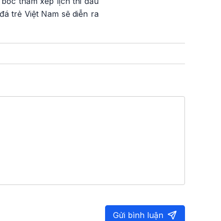
 bốc thăm xếp lịch thi đấu
đá trẻ Việt Nam sẽ diễn ra
Gửi bình luận