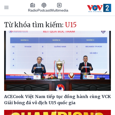
Nhảy đến nội dung
Podcast
Radio
Multimedia
Main navigation
Từ khóa tìm kiếm:
U15
ACECook Việt Nam tiếp tục đồng hành cùng VCK
Giải bóng đá vô địch U15 quốc gia