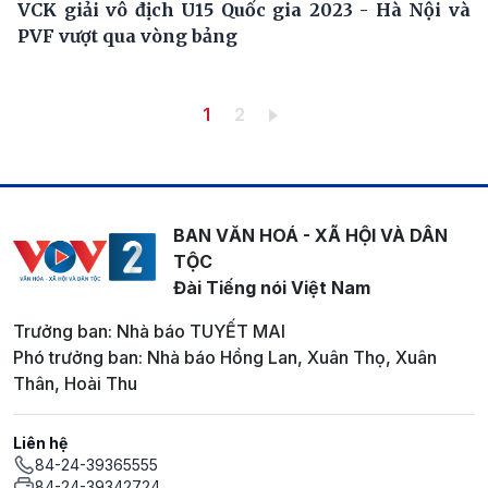
VCK giải vô địch U15 Quốc gia 2023 - Hà Nội và
PVF vượt qua vòng bảng
Pagination
Trang hiện thời
Trang
1
2
BAN VĂN HOÁ - XÃ HỘI VÀ DÂN
TỘC
Đài Tiếng nói Việt Nam
Trưởng ban: Nhà báo TUYẾT MAI
Phó trưởng ban: Nhà báo Hồng Lan, Xuân Thọ, Xuân
Thân, Hoài Thu
Liên hệ
84-24-39365555
84-24-39342724