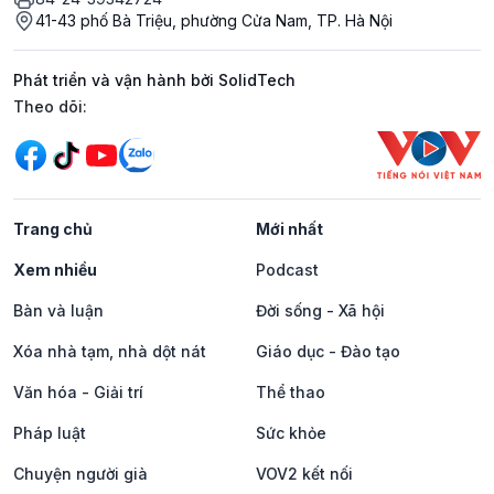
41-43 phố Bà Triệu, phường Cửa Nam, TP. Hà Nội
Phát triển và vận hành bởi SolidTech
Mạng xã hội
Theo dõi:
Trang chủ
Mới nhất
Xem nhiều
Podcast
Bàn và luận
Đời sống - Xã hội
Xóa nhà tạm, nhà dột nát
Giáo dục - Đào tạo
Văn hóa - Giải trí
Thể thao
Pháp luật
Sức khỏe
Chuyện người già
VOV2 kết nối