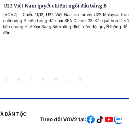
U22 Việt Nam quyết chiếm ngôi đầu bảng B
[VOV2] - Chiều 11/12, U22 Việt Nam so tài với U22 Malaysia tron
cuối bảng B môn bóng đá nam SEA Games 33. Kết quả hoà là vừ
tiếp nhưng HLV Kim Sang Sik khẳng định toàn đội quyết thắng để
đầu.
ang
Trang
Trang
Trang
Trang
Trang
5
6
7
8
9
…
Mạng xã hội
VÀ DÂN TỘC
Theo dõi VOV2 tại: