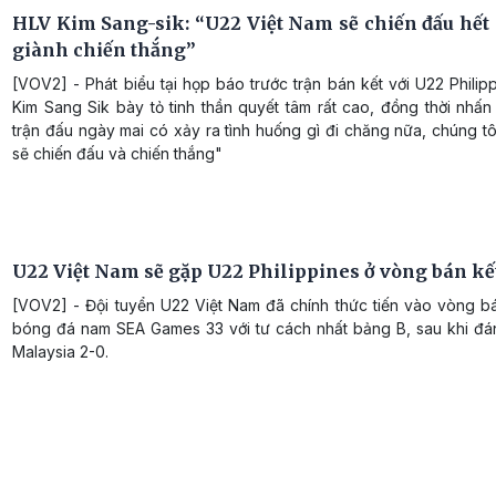
HLV Kim Sang-sik: “U22 Việt Nam sẽ chiến đấu hết
giành chiến thắng”
[VOV2] - Phát biểu tại họp báo trước trận bán kết với U22 Philip
Kim Sang Sik bày tỏ tinh thần quyết tâm rất cao, đồng thời nhấ
trận đấu ngày mai có xảy ra tình huống gì đi chăng nữa, chúng tô
sẽ chiến đấu và chiến thắng"
U22 Việt Nam sẽ gặp U22 Philippines ở vòng bán kế
[VOV2] - Đội tuyển U22 Việt Nam đã chính thức tiến vào vòng b
bóng đá nam SEA Games 33 với tư cách nhất bảng B, sau khi đá
Malaysia 2-0.