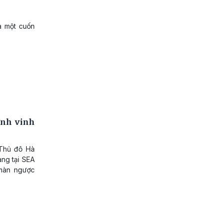
à một cuốn
ình vinh
 Thủ đô Hà
ang tại SEA
màn ngược