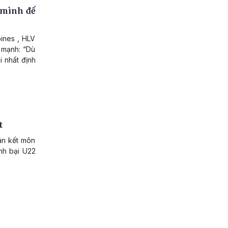
 mình để
pines , HLV
n mạnh: “Dù
i nhất định
t
án kết môn
nh bại U22