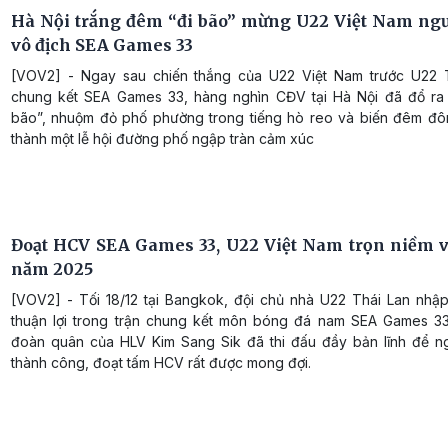
Hà Nội trắng đêm “đi bão” mừng U22 Việt Nam ng
vô địch SEA Games 33
[VOV2] - Ngay sau chiến thắng của U22 Việt Nam trước U22 
chung kết SEA Games 33, hàng nghìn CĐV tại Hà Nội đã đổ ra
bão”, nhuộm đỏ phố phường trong tiếng hò reo và biến đêm đ
thành một lễ hội đường phố ngập tràn cảm xúc
Đoạt HCV SEA Games 33, U22 Việt Nam trọn niềm v
năm 2025
[VOV2] - Tối 18/12 tại Bangkok, đội chủ nhà U22 Thái Lan nhậ
thuận lợi trong trận chung kết môn bóng đá nam SEA Games 33
đoàn quân của HLV Kim Sang Sik đã thi đấu đầy bản lĩnh để 
thành công, đoạt tấm HCV rất được mong đợi.