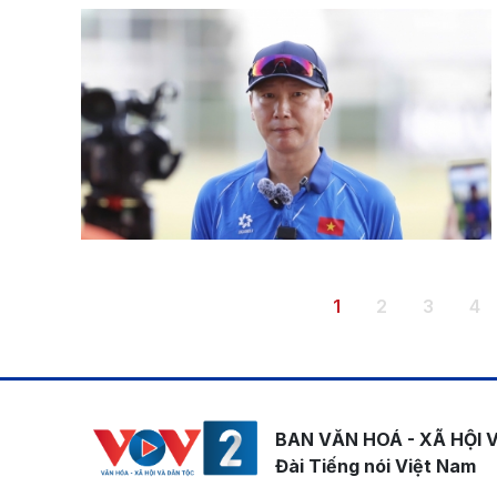
Pagination
Trang hiện thời
Trang
Trang
Tr
1
2
3
4
BAN VĂN HOÁ - XÃ HỘI 
Đài Tiếng nói Việt Nam