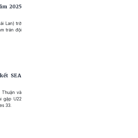
năm 2025
i Lan) trở
m trán đội
kết SEA
n Thuận và
hi gặp U22
es 33.