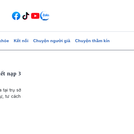
khỏe
Kết nối
Chuyện người già
Chuyện thầm kín
ết nạp 3
tại trụ sở
ự, tư cách