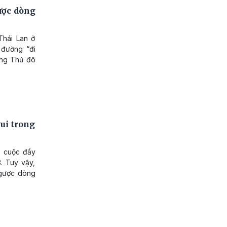
ược dòng
Thái Lan ở
 đường “đi
ông Thủ đô
ui trong
p cuộc đầy
. Tuy vậy,
ngược dòng