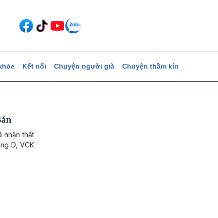
khỏe
Kết nối
Chuyện người già
Chuyện thầm kín
Bản
 nhận thất
bảng D, VCK