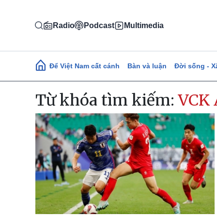
Nhảy đến nội dung
Radio
Podcast
Multimedia
Main navigation
Để Việt Nam cất cánh
Bàn và luận
Đời sống - X
Từ khóa tìm kiếm:
VCK 