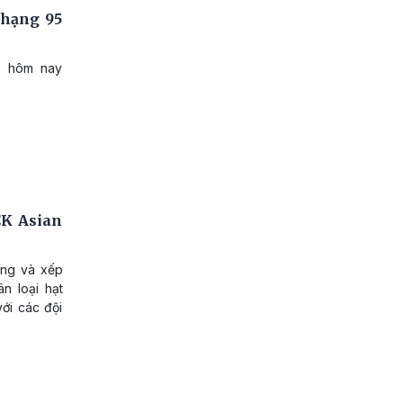
 hạng 95
y hôm nay
CK Asian
ảng và xếp
n loại hạt
ới các đội