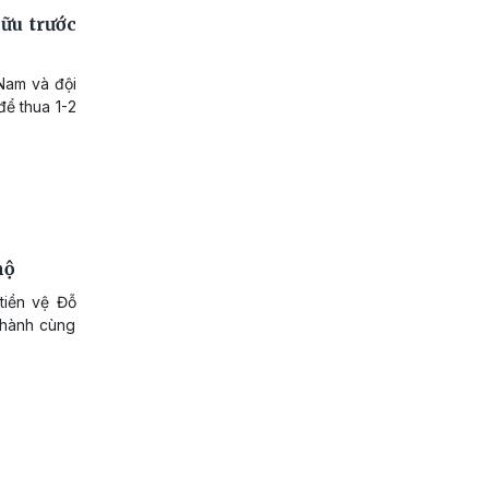
ữu trước
 Nam và đội
để thua 1-2
mộ
tiền vệ Đỗ
 hành cùng