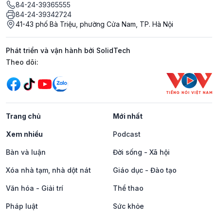
84-24-39365555
84-24-39342724
41-43 phố Bà Triệu, phường Cửa Nam, TP. Hà Nội
Phát triển và vận hành bởi SolidTech
Mạng xã hội
Theo dõi:
Trang chủ
Mới nhất
Xem nhiều
Podcast
Bàn và luận
Đời sống - Xã hội
Xóa nhà tạm, nhà dột nát
Giáo dục - Đào tạo
Văn hóa - Giải trí
Thể thao
Pháp luật
Sức khỏe