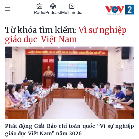
Nhảy đến nội dung
Podcast
Radio
Multimedia
Main navigation
Từ khóa tìm kiếm:
Vì sự nghiệp
giáo dục Việt Nam
Phát động Giải Báo chí toàn quốc “Vì sự nghiệp
giáo dục Việt Nam” năm 2026