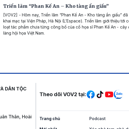
Triển lãm “Phan Kế An – Kho tàng ẩn giấu”
[VOV2] - Hôm nay, Triển lãm “Phan Kế An - Kho tàng ẩn giấu” đã
khai mạc tại Viện Pháp, Hà Nội (L’Espace). Triển lãm giới thiệu tới
loạt tác phẩm chưa từng công bố của cố họa sĩ Phan Kế An - cây 
làng hội họa Việt Nam.
Mạng xã hội
VÀ DÂN TỘC
Theo dõi VOV2 tại:
uân Thân, Hoài
Trang chủ
Podcast