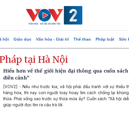
ã hội
Giáo dục
Văn hóa - Giải trí
Thể thao
Pháp luật
Sức 
Pháp tại Hà Nội
Hiểu hơn về thế giới hiện đại thông qua cuốn sách
diễn cảnh”
[VOV2] - Nếu như trước kia, xã hội phải đấu tranh với sự thiếu 
hàng hóa, thì nay con người loay hoay tìm cách chống lại khủn
thừa. Phải sống sao trước sự thừa mứa ấy? Cuốn sách “Xã hội di
giúp người đọc tìm ra câu trả lời.