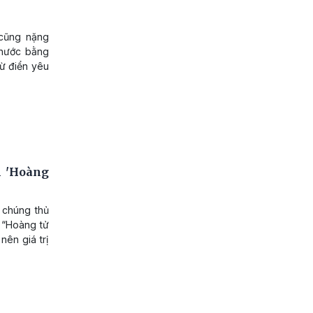
 cũng nặng
thước bằng
Từ điển yêu
m 'Hoàng
 chúng thủ
 “Hoàng tử
ên giá trị