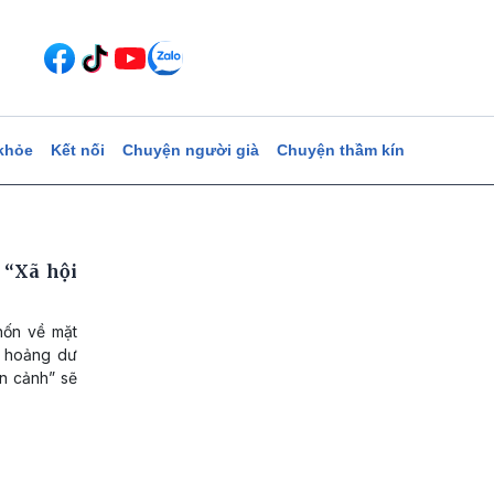
khỏe
Kết nối
Chuyện người già
Chuyện thầm kín
 “Xã hội
thốn về mặt
g hoảng dư
ễn cảnh” sẽ