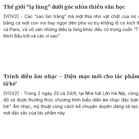
Thế giới “lạ lùng” dưới góc nhìn thiên văn học
[VOV2] - Các “sao lùn trắng” mà một thìa nhỏ vật chất của nó
bằng cả một con voi hay ngọn đèn pha vũ trụ khổng lồ có kích 
cả Paris, và vô vàn những điều lạ lùng khác đều có trong cuốn “
thích Bầu trời và các vì sao”.
Trình diễn âm nhạc – Diện mạo mới cho tác phẩ
tử bé'
[VOV2] - Trong 2 ngày 23 và 24/6, tại Nhà hát Lớn Hà Nội, công
đô sẽ được thưởng thức chương trình biểu diễn âm nhạc đặc biệt
bé”. Âm nhạc, mỹ thuật cùng cách kể chuyện duyên dáng sẽ tạo n
mới đặc sắc của tác phẩm này.