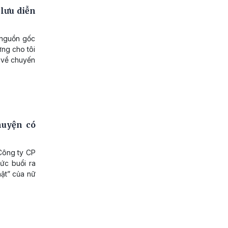
lưu diễn
ì nguồn gốc
ứng cho tôi
ẻ về chuyến
huyện có
Công ty CP
ức buổi ra
hật” của nữ