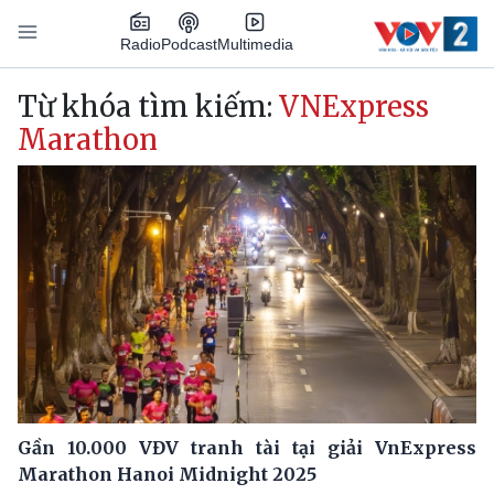
Nhảy đến nội dung
Podcast
Radio
Multimedia
Main navigation
Từ khóa tìm kiếm:
VNExpress
Marathon
Gần 10.000 VĐV tranh tài tại giải VnExpress
Marathon Hanoi Midnight 2025