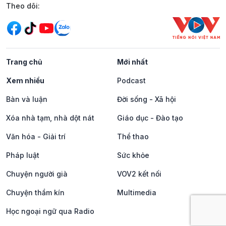
Mạng xã hội
Theo dõi:
Trang chủ
Mới nhất
Xem nhiều
Podcast
Bàn và luận
Đời sống - Xã hội
Xóa nhà tạm, nhà dột nát
Giáo dục - Đào tạo
Văn hóa - Giải trí
Thể thao
Pháp luật
Sức khỏe
Chuyện người già
VOV2 kết nối
Chuyện thầm kín
Multimedia
Học ngoại ngữ qua Radio