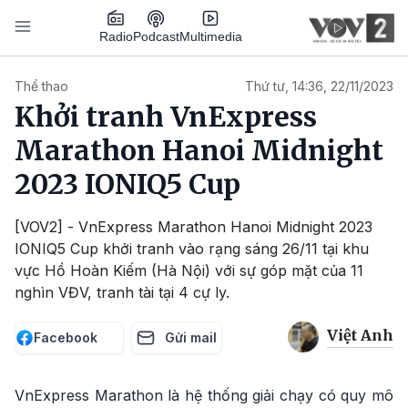
Nhảy đến nội dung
Podcast
Radio
Multimedia
Main navigation
Thể thao
Thứ tư, 14:36, 22/11/2023
Khởi tranh VnExpress
Marathon Hanoi Midnight
2023 IONIQ5 Cup
[VOV2] - VnExpress Marathon Hanoi Midnight 2023
IONIQ5 Cup khởi tranh vào rạng sáng 26/11 tại khu
vực Hồ Hoàn Kiếm (Hà Nội) với sự góp mặt của 11
nghìn VĐV, tranh tài tại 4 cự ly.
Việt Anh
Facebook
Gửi mail
VnExpress Marathon là hệ thống giải chạy có quy mô