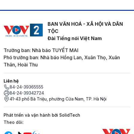
BAN VĂN HOÁ - XÃ HỘI VÀ DÂN
TỘC
Đài Tiếng nói Việt Nam
Trưởng ban: Nhà báo TUYẾT MAI
Phó trưởng ban: Nhà báo Hồng Lan, Xuân Thọ, Xuân
Thân, Hoài Thu
Liên hệ
84-24-39365555
84-24-39342724
41-43 phố Bà Triệu, phường Cửa Nam, TP. Hà Nội
Phát triển và vận hành bởi SolidTech
Mạng xã hội
Theo dõi: