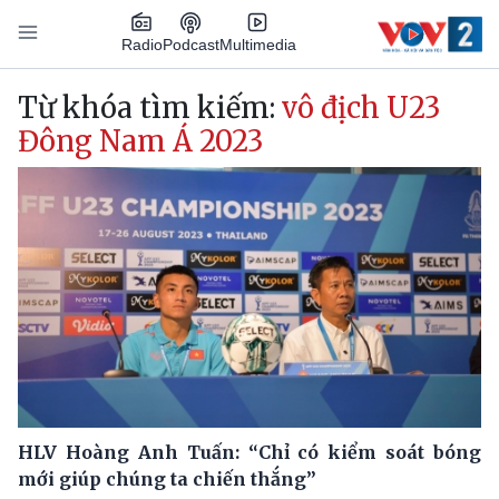
Nhảy đến nội dung
Podcast
Radio
Multimedia
Main navigation
Từ khóa tìm kiếm:
vô địch U23
Đông Nam Á 2023
HLV Hoàng Anh Tuấn: “Chỉ có kiểm soát bóng
mới giúp chúng ta chiến thắng”