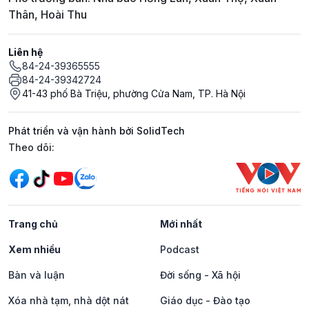
Thân, Hoài Thu
Liên hệ
84-24-39365555
84-24-39342724
41-43 phố Bà Triệu, phường Cửa Nam, TP. Hà Nội
Phát triển và vận hành bởi SolidTech
Mạng xã hội
Theo dõi:
Trang chủ
Mới nhất
Xem nhiều
Podcast
Bàn và luận
Đời sống - Xã hội
Xóa nhà tạm, nhà dột nát
Giáo dục - Đào tạo