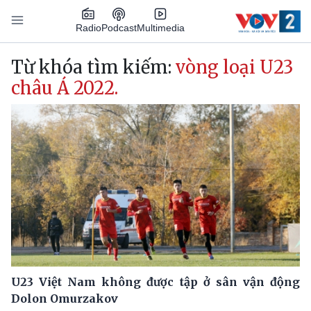
Nhảy đến nội dung
Podcast
Radio
Multimedia
Main navigation
Từ khóa tìm kiếm:
vòng loại U23
châu Á 2022.
U23 Việt Nam không được tập ở sân vận động
Dolon Omurzakov