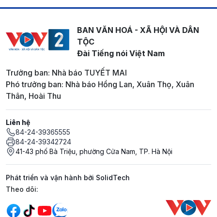
BAN VĂN HOÁ - XÃ HỘI VÀ DÂN
TỘC
Đài Tiếng nói Việt Nam
Trưởng ban: Nhà báo TUYẾT MAI
Phó trưởng ban: Nhà báo Hồng Lan, Xuân Thọ, Xuân
Thân, Hoài Thu
Liên hệ
84-24-39365555
84-24-39342724
41-43 phố Bà Triệu, phường Cửa Nam, TP. Hà Nội
Phát triển và vận hành bởi SolidTech
Mạng xã hội
Theo dõi: