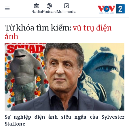
Nhảy đến nội dung
Podcast
Radio
Multimedia
Main navigation
Từ khóa tìm kiếm:
vũ trụ điện
ảnh
Sự nghiệp điện ảnh siêu ngầu của Sylvester
Stallone