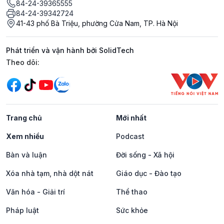
84-24-39365555
84-24-39342724
41-43 phố Bà Triệu, phường Cửa Nam, TP. Hà Nội
Phát triển và vận hành bởi SolidTech
Mạng xã hội
Theo dõi:
Trang chủ
Mới nhất
Xem nhiều
Podcast
Bàn và luận
Đời sống - Xã hội
Xóa nhà tạm, nhà dột nát
Giáo dục - Đào tạo
Văn hóa - Giải trí
Thể thao
Pháp luật
Sức khỏe