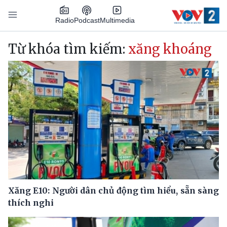
Nhảy đến nội dung
Podcast
Radio
Multimedia
Main navigation
Từ khóa tìm kiếm:
xăng khoáng
Xăng E10: Người dân chủ động tìm hiểu, sẵn sàng
thích nghi