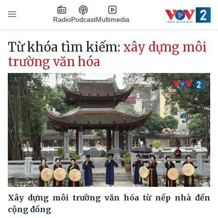
Nhảy đến nội dung
Podcast
Radio
Multimedia
Main navigation
Từ khóa tìm kiếm:
xây dựng môi
trường văn hóa
Xây dựng môi trường văn hóa từ nếp nhà đến
cộng đồng