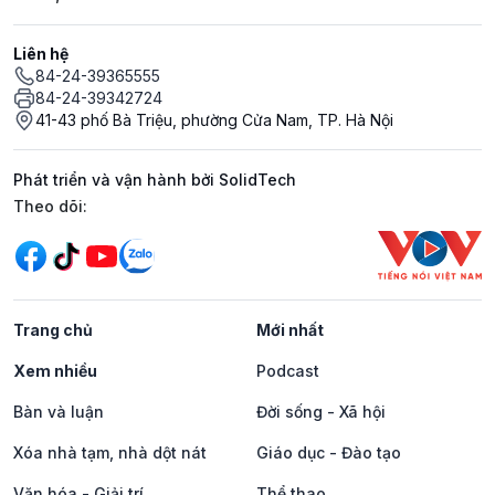
Liên hệ
84-24-39365555
84-24-39342724
41-43 phố Bà Triệu, phường Cửa Nam, TP. Hà Nội
Phát triển và vận hành bởi SolidTech
Mạng xã hội
Theo dõi:
Trang chủ
Mới nhất
Xem nhiều
Podcast
Bàn và luận
Đời sống - Xã hội
Xóa nhà tạm, nhà dột nát
Giáo dục - Đào tạo
Văn hóa - Giải trí
Thể thao