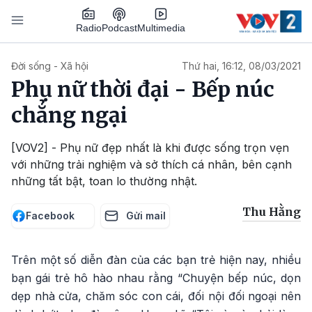
Nhảy đến nội dung
Podcast
Radio
Multimedia
Main navigation
Đời sống - Xã hội
Thứ hai, 16:12, 08/03/2021
Phụ nữ thời đại - Bếp núc
chẳng ngại
[VOV2] - Phụ nữ đẹp nhất là khi được sống trọn vẹn
với những trải nghiệm và sở thích cá nhân, bên cạnh
những tất bật, toan lo thường nhật.
Thu Hằng
Facebook
Gửi mail
Trên một số diễn đàn của các bạn trẻ hiện nay, nhiều
bạn gái trẻ hô hào nhau rằng “Chuyện bếp núc, dọn
dẹp nhà cửa, chăm sóc con cái, đối nội đối ngoại nên