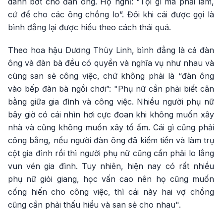
dành bớt cho đàn ông. Họ nghĩ: “Tội gì mà phải làm,
cứ để cho các ông chồng lo”. Đôi khi cái được gọi là
bình đẳng lại được hiểu theo cách thái quá.
Theo hoa hậu Dương Thùy Linh, bình đẳng là cả đàn
ông và đàn bà đều có quyền và nghĩa vụ như nhau và
cùng san sẻ công việc, chứ không phải là “đàn ông
vào bếp đàn bà ngồi chơi”: "Phụ nữ cần phải biết cân
bằng giữa gia đình và công việc. Nhiều người phụ nữ
bây giờ có cái nhìn hơi cực đoan khi không muốn xây
nhà và cũng không muốn xây tổ ấm. Cái gì cũng phải
công bằng, nếu người đàn ông đã kiếm tiền và làm trụ
cột gia đình rồi thì người phụ nữ cũng cần phải lo lắng
vun vén gia đình. Tuy nhiên, hiện nay có rất nhiều
phụ nữ giỏi giang, học vấn cao nên họ cũng muốn
cống hiến cho công việc, thì cái này hai vợ chồng
cũng cần phải thấu hiểu và san sẻ cho nhau".