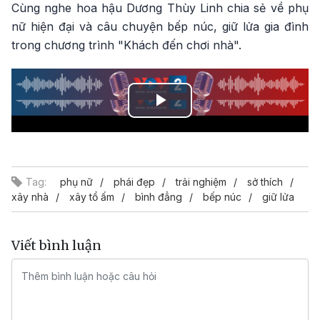
Cùng nghe hoa hậu Dương Thùy Linh chia sẻ về phụ
nữ hiện đại và câu chuyện bếp núc, giữ lửa gia đình
trong chương trình "Khách đến chơi nhà".
Play
Video
Tag:
phụ nữ
phái đẹp
trải nghiệm
sở thích
xây nhà
xây tổ ấm
bình đẳng
bếp núc
giữ lửa
Viết bình luận