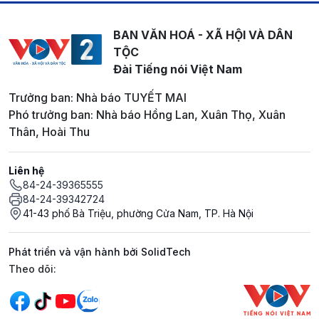
BAN VĂN HOÁ - XÃ HỘI VÀ DÂN
TỘC
Đài Tiếng nói Việt Nam
Trưởng ban: Nhà báo TUYẾT MAI
Phó trưởng ban: Nhà báo Hồng Lan, Xuân Thọ, Xuân
Thân, Hoài Thu
Liên hệ
84-24-39365555
84-24-39342724
41-43 phố Bà Triệu, phường Cửa Nam, TP. Hà Nội
Phát triển và vận hành bởi SolidTech
Mạng xã hội
Theo dõi: