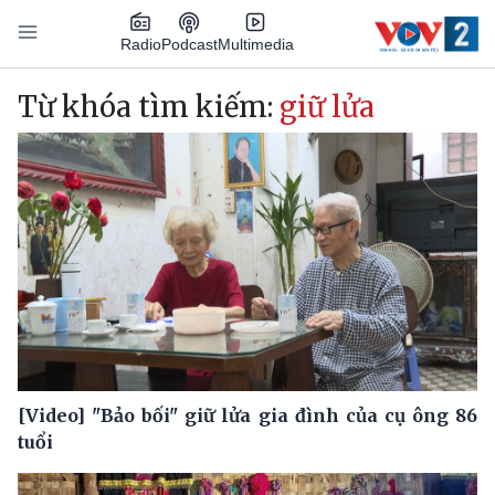
Nhảy đến nội dung
Podcast
Radio
Multimedia
Main navigation
Từ khóa tìm kiếm:
giữ lửa
[Video] "Bảo bối" giữ lửa gia đình của cụ ông 86
tuổi