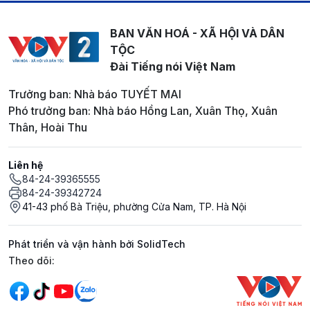
BAN VĂN HOÁ - XÃ HỘI VÀ DÂN
TỘC
Đài Tiếng nói Việt Nam
Trưởng ban: Nhà báo TUYẾT MAI
Phó trưởng ban: Nhà báo Hồng Lan, Xuân Thọ, Xuân
Thân, Hoài Thu
Liên hệ
84-24-39365555
84-24-39342724
41-43 phố Bà Triệu, phường Cửa Nam, TP. Hà Nội
Phát triển và vận hành bởi SolidTech
Mạng xã hội
Theo dõi: