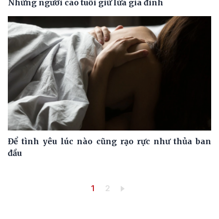
Những người cao tuổi giữ lửa gia đình
Để tình yêu lúc nào cũng rạo rực như thủa ban
đầu
Pagination
Trang hiện thời
Trang
1
2