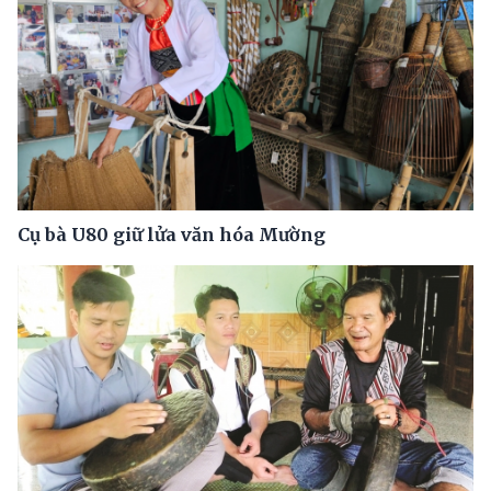
Cụ bà U80 giữ lửa văn hóa Mường