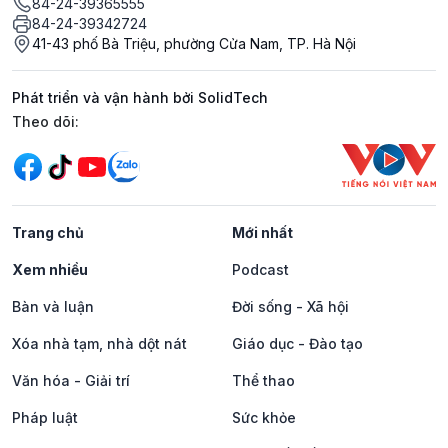
84-24-39365555
84-24-39342724
41-43 phố Bà Triệu, phường Cửa Nam, TP. Hà Nội
Phát triển và vận hành bởi SolidTech
Mạng xã hội
Theo dõi:
Trang chủ
Mới nhất
Xem nhiều
Podcast
Bàn và luận
Đời sống - Xã hội
Xóa nhà tạm, nhà dột nát
Giáo dục - Đào tạo
Văn hóa - Giải trí
Thể thao
Pháp luật
Sức khỏe