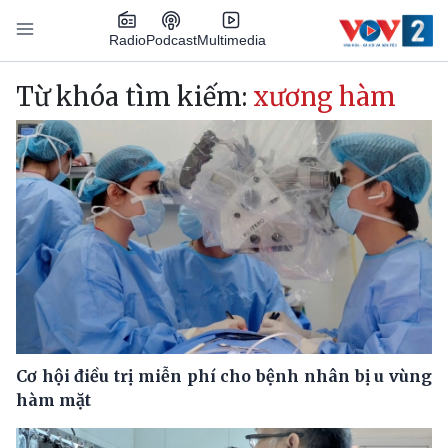
Nhảy đến nội dung
Podcast
Radio
Multimedia
Main navigation
Từ khóa tìm kiếm:
xương hàm
Cơ hội điều trị miễn phí cho bệnh nhân bị u vùng
hàm mặt