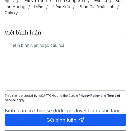
Tag:
Em và Trịnh
Trịnh Công Sơn
Avin Lu
Bùi
Lan Hương
Diễm
Diễm Xưa
Phan Gia Nhật Linh
Galaxy
Viết bình luận
This site is protected by reCAPTCHA and the Google
Privacy Policy
and
Terms of
Service
apply.
Bình luận của bạn sẽ được xét duyệt trước khi đăng
Gửi bình luận