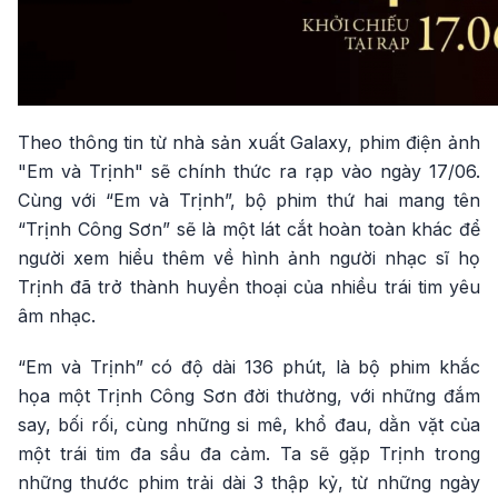
Theo thông tin từ nhà sản xuất Galaxy, phim điện ảnh
"Em và Trịnh" sẽ chính thức ra rạp vào ngày 17/06.
Cùng với “Em và Trịnh”, bộ phim thứ hai mang tên
“Trịnh Công Sơn” sẽ là một lát cắt hoàn toàn khác để
người xem hiểu thêm về hình ảnh người nhạc sĩ họ
Trịnh đã trở thành huyền thoại của nhiều trái tim yêu
âm nhạc.
“Em và Trịnh” có độ dài 136 phút, là bộ phim khắc
họa một Trịnh Công Sơn đời thường, với những đắm
say, bối rối, cùng những si mê, khổ đau, dằn vặt của
một trái tim đa sầu đa cảm. Ta sẽ gặp Trịnh trong
những thước phim trải dài 3 thập kỷ, từ những ngày