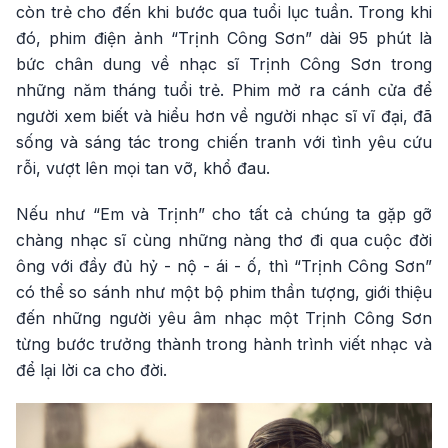
còn trẻ cho đến khi bước qua tuổi lục tuần. Trong khi
đó, phim điện ảnh “Trịnh Công Sơn” dài 95 phút là
bức chân dung về nhạc sĩ Trịnh Công Sơn trong
những năm tháng tuổi trẻ. Phim mở ra cánh cửa để
người xem biết và hiểu hơn về người nhạc sĩ vĩ đại, đã
sống và sáng tác trong chiến tranh với tình yêu cứu
rỗi, vượt lên mọi tan vỡ, khổ đau.
Nếu như “Em và Trịnh” cho tất cả chúng ta gặp gỡ
chàng nhạc sĩ cùng những nàng thơ đi qua cuộc đời
ông với đầy đủ hỷ - nộ - ái - ố, thì “Trịnh Công Sơn”
có thể so sánh như một bộ phim thần tượng, giới thiệu
đến những người yêu âm nhạc một Trịnh Công Sơn
từng bước trưởng thành trong hành trình viết nhạc và
để lại lời ca cho đời.