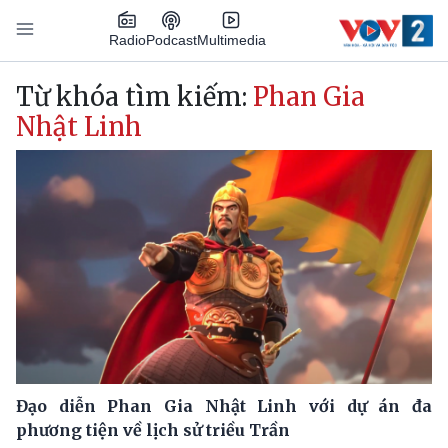
Nhảy đến nội dung
Podcast
Radio
Multimedia
Main navigation
Từ khóa tìm kiếm:
Phan Gia
Nhật Linh
Đạo diễn Phan Gia Nhật Linh với dự án đa
phương tiện về lịch sử triều Trần