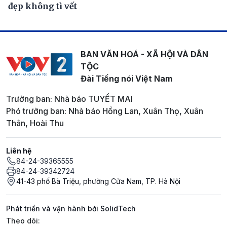
đẹp không tì vết
BAN VĂN HOÁ - XÃ HỘI VÀ DÂN
TỘC
Đài Tiếng nói Việt Nam
Trưởng ban: Nhà báo TUYẾT MAI
Phó trưởng ban: Nhà báo Hồng Lan, Xuân Thọ, Xuân
Thân, Hoài Thu
Liên hệ
84-24-39365555
84-24-39342724
41-43 phố Bà Triệu, phường Cửa Nam, TP. Hà Nội
Phát triển và vận hành bởi SolidTech
Mạng xã hội
Theo dõi: