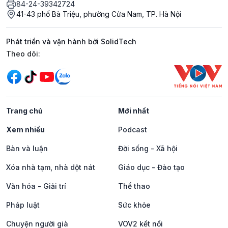
84-24-39342724
41-43 phố Bà Triệu, phường Cửa Nam, TP. Hà Nội
Phát triển và vận hành bởi SolidTech
Mạng xã hội
Theo dõi:
Trang chủ
Mới nhất
Xem nhiều
Podcast
Bàn và luận
Đời sống - Xã hội
Xóa nhà tạm, nhà dột nát
Giáo dục - Đào tạo
Văn hóa - Giải trí
Thể thao
Pháp luật
Sức khỏe
Chuyện người già
VOV2 kết nối