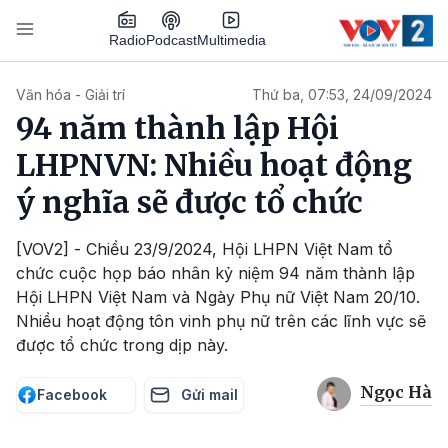
Nhảy đến nội dung
Podcast
Radio
Multimedia
Main navigation
Văn hóa - Giải trí
Thứ ba, 07:53, 24/09/2024
94 năm thành lập Hội
LHPNVN: Nhiều hoạt động
ý nghĩa sẽ được tổ chức
[VOV2] - Chiều 23/9/2024, Hội LHPN Việt Nam tổ
chức cuộc họp báo nhân kỷ niệm 94 năm thành lập
Hội LHPN Việt Nam và Ngày Phụ nữ Việt Nam 20/10.
Nhiều hoạt động tôn vinh phụ nữ trên các lĩnh vực sẽ
được tổ chức trong dịp này.
Ngọc Hà
Facebook
Gửi mail