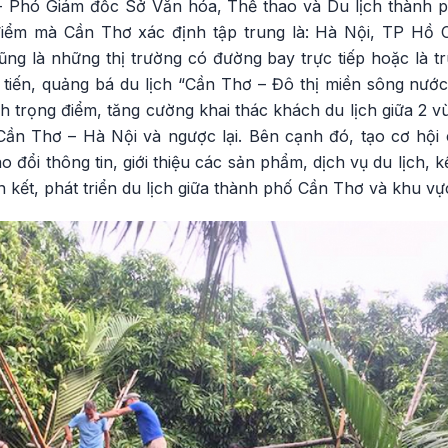
 Phó Giám đốc Sở Văn hóa, Thể thao và Du lịch thành p
 điểm mà Cần Thơ xác định tập trung là: Hà Nội, TP Hồ
g là những thị trường có đường bay trực tiếp hoặc là tr
c tiến, quảng bá du lịch “Cần Thơ – Đô thị miền sông nướ
ịch trọng điểm, tăng cường khai thác khách du lịch giữa 2 v
Cần Thơ – Hà Nội và ngược lại. Bên cạnh đó, tạo cơ hộ
o đổi thông tin, giới thiệu các sản phẩm, dịch vụ du lịch, kế
iên kết, phát triển du lịch giữa thành phố Cần Thơ và khu v