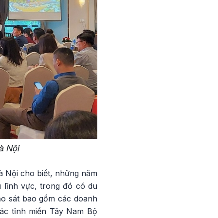
à Nội
à Nội cho biết, những năm
 lĩnh vực, trong đó có du
hảo sát bao gồm các doanh
 các tỉnh miền Tây Nam Bộ