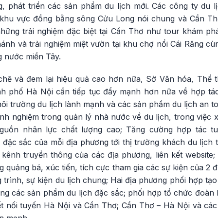
, phát triển các sản phẩm du lịch mới. Các công ty du l
khu vực đồng bằng sông Cửu Long nói chung và Cần Thơ 
 những trải nghiệm đặc biệt tại Cần Thơ như tour khám p
hánh và trải nghiệm miệt vườn tại khu chợ nổi Cái Răng c
g nước miền Tây.
 chẽ và đem lại hiệu quả cao hơn nữa, Sở Văn hóa, Thể 
h phố Hà Nội cần tiếp tục đẩy mạnh hơn nữa về hợp tác p
i trường du lịch lành mạnh và các sản phẩm du lịch an to
inh nghiệm trong quản lý nhà nước về du lịch, trong việc
guồn nhân lực chất lượng cao; Tăng cường hợp tác tu
đặc sắc của mỗi địa phương tới thị trường khách du lịch 
 kênh truyền thông của các địa phương, liên kết website;
ng quảng bá, xúc tiến, tích cực tham gia các sự kiện của 2
 trình, sự kiện du lịch chung; Hai địa phương phối hợp tạo 
dựng các sản phẩm du lịch đặc sắc; phối hợp tổ chức đoà
kết nối tuyến Hà Nội và Cần Thơ; Cần Thơ – Hà Nội và các