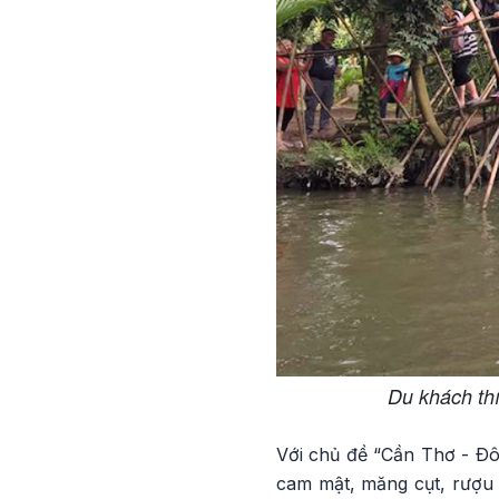
Du khách thí
Với chủ đề “Cần Thơ - Ðô
cam mật, măng cụt, rượu 