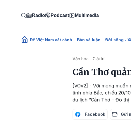
Nhảy đến nội dung
Radio
Podcast
Multimedia
Main navigation
Để Việt Nam cất cánh
Bàn và luận
Đời sống - X
Văn hóa - Giải trí
Cần Thơ quảng
[VOV2] - Với mong muốn gi
tỉnh phía Bắc, chiều 20/1
du lịch “Cần Thơ – Đô thị
Facebook
Gửi 