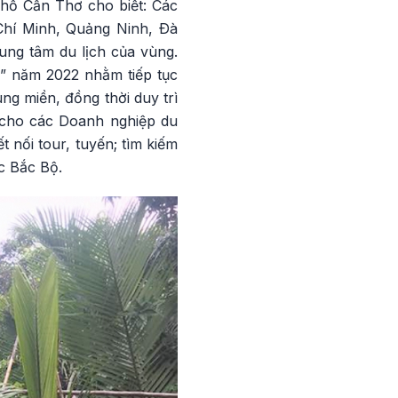
hố Cần Thơ cho biết: Các
 Chí Minh, Quảng Ninh, Ðà
ung tâm du lịch của vùng.
c” năm 2022 nhằm tiếp tục
ùng miền, đồng thời duy trì
i cho các Doanh nghiệp du
t nối tour, tuyến; tìm kiếm
ực Bắc Bộ.