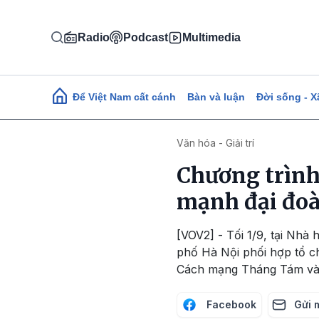
Nhảy đến nội dung
Radio
Podcast
Multimedia
Main navigation
Để Việt Nam cất cánh
Bàn và luận
Đời sống - X
Văn hóa - Giải trí
Chương trình
mạnh đại đoà
[VOV2] - Tối 1/9, tại Nh
phố Hà Nội phối hợp tổ c
Cách mạng Tháng Tám và
Facebook
Gửi 