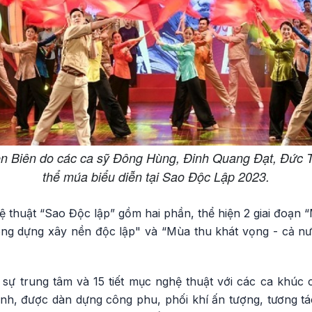
ện Biên do các ca sỹ Đông Hùng, Đinh Quang Đạt, Đức T
thể múa biểu diễn tại Sao Độc Lập 2023.
ệ thuật “Sao Độc lập” gồm hai phần, thể hiện 2 giai đoạn
òng dựng xây nền độc lập" và “Mùa thu khát vọng - cả nư
sự trung tâm và 15 tiết mục nghệ thuật với các ca khúc
ình, được dàn dựng công phu, phối khí ấn tượng, tương tá