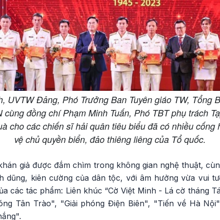
h, UVTW Đảng, Phó Trưởng Ban Tuyên giáo TW, Tổng B
N cùng đồng chí Phạm Minh Tuấn, Phó TBT phụ trách Tạp
à cho các chiến sĩ hải quân tiêu biểu đã có nhiều cống 
vệ chủ quyền biển, đảo thiêng liêng của Tổ quốc.
khán giả được đắm chìm trong không gian nghệ thuật, cùn
h dũng, kiên cường của dân tộc, với âm hưởng vừa vui tươ
ủa các tác phẩm: Liên khúc “Cờ Việt Minh - Lá cờ tháng T
g Tân Trào", "Giải phóng Điện Biên", "Tiến về Hà Nội", 
hắng".