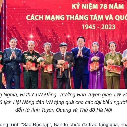
g Nghĩa, Bí thư TW Đảng, Trưởng Ban Tuyên giáo TW v
tịch Hội Nông dân VN tặng quà cho các đại biểu người
đến từ tỉnh Tuyên Quang và Thủ đô Hà Nội
g trình “Sao Độc lập”, Ban tổ chức đã trao tặng quà, hoa