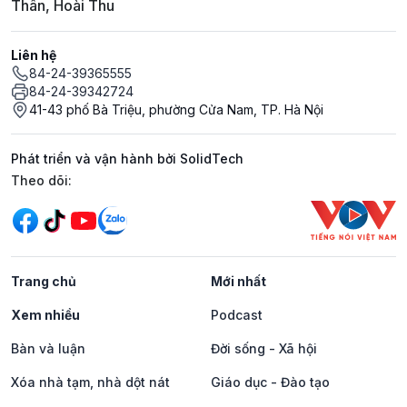
Thân, Hoài Thu
Liên hệ
84-24-39365555
84-24-39342724
41-43 phố Bà Triệu, phường Cửa Nam, TP. Hà Nội
Phát triển và vận hành bởi SolidTech
Mạng xã hội
Theo dõi:
Trang chủ
Mới nhất
Xem nhiều
Podcast
Bàn và luận
Đời sống - Xã hội
Xóa nhà tạm, nhà dột nát
Giáo dục - Đào tạo