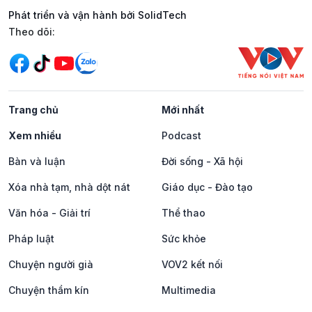
Phát triển và vận hành bởi SolidTech
Mạng xã hội
Theo dõi:
Trang chủ
Mới nhất
Xem nhiều
Podcast
Bàn và luận
Đời sống - Xã hội
Xóa nhà tạm, nhà dột nát
Giáo dục - Đào tạo
Văn hóa - Giải trí
Thể thao
Pháp luật
Sức khỏe
Chuyện người già
VOV2 kết nối
Chuyện thầm kín
Multimedia