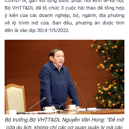
COVID-19, gắn với từng bước phục hồi kinh tế-xã hội,
Bộ VHTT&DL đã tổ chức 3 cuộc hội thảo để tổng hợp
ý kiến của các doanh nghiệp, bộ, ngành, địa phương
về lộ trình mở cửa. Ban đầu, phương án được tính
đến là vào dịp 30/4-1/5/2022.
Bộ trưởng Bộ VHTT&DL Nguyễn Văn Hùng: "Để mở
cửa du lịch, không chỉ các cơ quan quản lý mà các