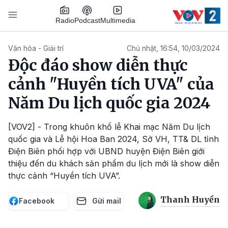
Nhảy đến nội dung
Podcast
Radio
Multimedia
Main navigation
Văn hóa - Giải trí
Chủ nhật, 16:54, 10/03/2024
Độc đáo show diễn thực
cảnh "Huyền tích UVA" của
Năm Du lịch quốc gia 2024
[VOV2] - Trong khuôn khổ lễ Khai mạc Năm Du lịch
quốc gia và Lễ hội Hoa Ban 2024, Sở VH, TT& DL tỉnh
Điện Biên phối hợp với UBND huyện Điện Biên giới
thiệu đến du khách sản phẩm du lịch mới là show diễn
thực cảnh “Huyền tích UVA”.
Thanh Huyền
Facebook
Gửi mail