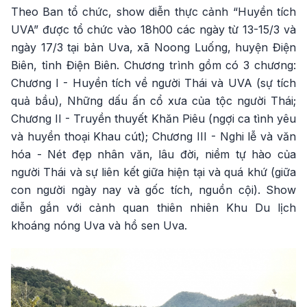
Theo Ban tổ chức, show diễn thực cảnh “Huyền tích
UVA” được tổ chức vào 18h00 các ngày từ 13-15/3 và
ngày 17/3 tại bản Uva, xã Noong Luống, huyện Điện
Biên, tỉnh Điện Biên. Chương trình gồm có 3 chương:
Chương I - Huyền tích về người Thái và UVA (sự tích
quả bầu), Những dấu ấn cổ xưa của tộc người Thái;
Chương II - Truyền thuyết Khăn Piêu (ngợi ca tình yêu
và huyền thoại Khau cút); Chương III - Nghi lễ và văn
hóa - Nét đẹp nhân văn, lâu đời, niềm tự hào của
người Thái và sự liên kết giữa hiện tại và quá khứ (giữa
con người ngày nay và gốc tích, nguồn cội). Show
diễn gắn với cảnh quan thiên nhiên Khu Du lịch
khoáng nóng Uva và hồ sen Uva.