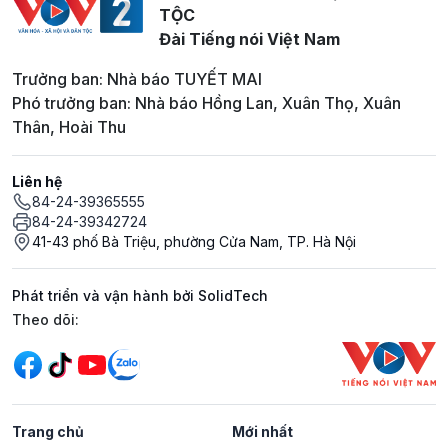
TỘC
Đài Tiếng nói Việt Nam
Trưởng ban: Nhà báo TUYẾT MAI
Phó trưởng ban: Nhà báo Hồng Lan, Xuân Thọ, Xuân
Thân, Hoài Thu
Liên hệ
84-24-39365555
84-24-39342724
41-43 phố Bà Triệu, phường Cửa Nam, TP. Hà Nội
Phát triển và vận hành bởi SolidTech
Mạng xã hội
Theo dõi:
Trang chủ
Mới nhất