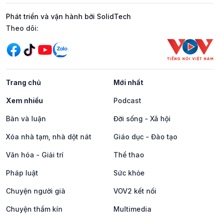
Phát triển và vận hành bởi SolidTech
Mạng xã hội
Theo dõi:
Trang chủ
Mới nhất
Xem nhiều
Podcast
Bàn và luận
Đời sống - Xã hội
Xóa nhà tạm, nhà dột nát
Giáo dục - Đào tạo
Văn hóa - Giải trí
Thể thao
Pháp luật
Sức khỏe
Chuyện người già
VOV2 kết nối
Chuyện thầm kín
Multimedia