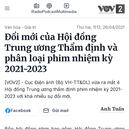
Nhảy đến nội dung
Podcast
Radio
Multimedia
Main navigation
Văn hóa - Giải trí
Thứ hai, 11:13, 26/04/2021
Đổi mới của Hội đồng
Trung ương Thẩm định và
phân loại phim nhiệm kỳ
2021-2023
[VOV2] - Cục Điện ảnh (Bộ VH-TT&DL) vừa ra mắt 4
Hội đồng Trung ương thẩm định phim nhiệm kỳ 2021-
2023 với khá nhiều sự đổi mới.
Anh Tuấn
Facebook
Gửi mail
Bốn hội đồng phim bao gồm: Hội đồng Trung ương