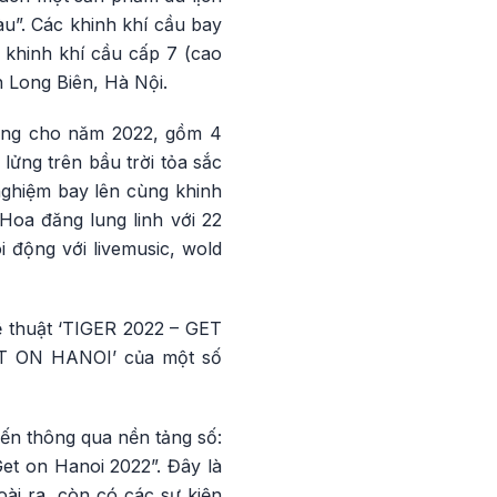
àu”. Các khinh khí cầu bay
 khinh khí cầu cấp 7 (cao
 Long Biên, Hà Nội.
rưng cho năm 2022, gồm 4
ửng trên bầu trời tỏa sắc
nghiệm bay lên cùng khinh
oa đăng lung linh với 22
 động với livemusic, wold
ệ thuật ‘TIGER 2022 – GET
T ON HANOI’ của một số
ến thông qua nền tảng số:
et on Hanoi 2022”. Đây là
oài ra, còn có các sự kiện