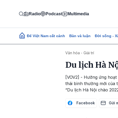
Nhảy đến nội dung
Radio
Podcast
Multimedia
Main navigation
Để Việt Nam cất cánh
Bàn và luận
Đời sống - X
Văn hóa - Giải trí
Du lịch Hà N
[VOV2] - Hưởng ứng hoạt đ
thái bình thường mới của 
“Du lịch Hà Nội chào 2022
Facebook
Gửi 