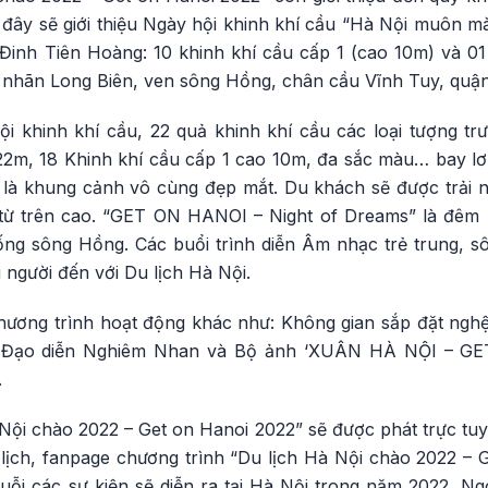
i đây sẽ giới thiệu Ngày hội khinh khí cầu “Hà Nội muôn m
 Đinh Tiên Hoàng: 10 khinh khí cầu cấp 1 (cao 10m) và 01
 nhãn Long Biên, ven sông Hồng, chân cầu Vĩnh Tuy, quận
i khinh khí cầu, 22 quả khinh khí cầu các loại tượng t
2m, 18 Khinh khí cầu cấp 1 cao 10m, đa sắc màu… bay lơ l
là khung cảnh vô cùng đẹp mắt. Du khách sẽ được trải 
từ trên cao. “GET ON HANOI – Night of Dreams” là đêm H
ng sông Hồng. Các buổi trình diễn Âm nhạc trẻ trung, sôi
 người đến với Du lịch Hà Nội.
chương trình hoạt động khác như: Không gian sắp đặt ngh
Đạo diễn Nghiêm Nhan và Bộ ảnh ‘XUÂN HÀ NỘI – GE
.
Nội chào 2022 – Get on Hanoi 2022” sẽ được phát trực tuy
ịch, fanpage chương trình “Du lịch Hà Nội chào 2022 – G
uỗi các sự kiện sẽ diễn ra tại Hà Nội trong năm 2022. Ng