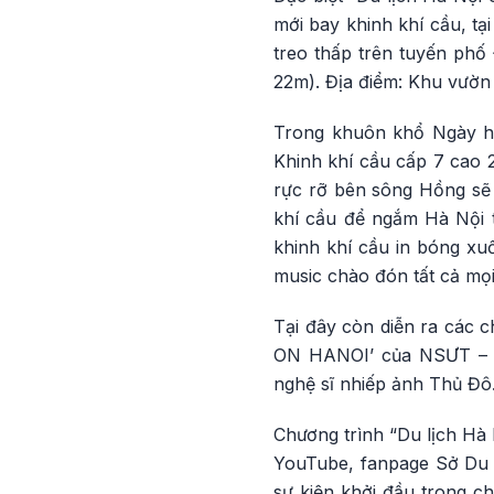
mới bay khinh khí cầu, tạ
treo thấp trên tuyến phố
22m). Địa điểm: Khu vườn
Trong khuôn khổ Ngày hộ
Khinh khí cầu cấp 7 cao 2
rực rỡ bên sông Hồng sẽ 
khí cầu để ngắm Hà Nội 
khinh khí cầu in bóng xuố
music chào đón tất cả mọi
Tại đây còn diễn ra các 
ON HANOI’ của NSƯT – 
nghệ sĩ nhiếp ảnh Thủ Đô
Chương trình “Du lịch Hà 
YouTube, fanpage Sở Du l
sự kiện khởi đầu trong ch