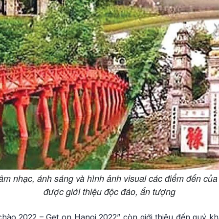
âm nhạc, ánh sáng và hình ảnh visual các điểm đến của 
được giới thiệu độc đáo, ấn tượng
 chào 2022 – Get on Hanoi 2022” còn giới thiệu đến quý k