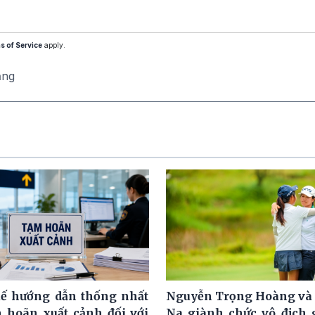
s of Service
apply.
ăng
ế hướng dẫn thống nhất
Nguyễn Trọng Hoàng và
m hoãn xuất cảnh đối với
Na giành chức vô địch g