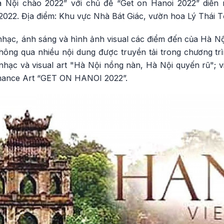
à Nội chào 2022” với chủ đề “Get on Hanoi 2022” diễn 
2022. Địa điểm: Khu vực Nhà Bát Giác, vườn hoa Lý Thái 
hạc, ánh sáng và hình ảnh visual các điểm đến của Hà Nội
thông qua nhiều nội dung được truyền tải trong chương tr
ạc và visual art "Hà Nội nồng nàn, Hà Nội quyến rũ"; vis
rmance Art “GET ON HANOI 2022”.