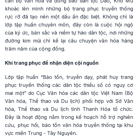
cán bộ văn hóa và đồng bào dân tộc Dao, Khơ Mú
khoác lên mình những bộ trang phục truyền thống
rực rỡ đã tạo nên một dấu ấn đặc biệt. Không chỉ là
lớp tập huấn chuyên môn, đây còn là cuộc hội ngộ
của ký ức, bản sắc và niềm tự hào dân tộc, nơi những
đường kim mũi chỉ kể lại câu chuyện văn hóa hàng
trăm năm của cộng đồng.
Khi trang phục để nhận diện cội nguồn
Lớp tập huấn “Bảo tồn, truyền dạy, phát huy trang
phục truyền thống các dân tộc thiểu số có nguy cơ
mai một” do Cục Văn hóa các dân tộc Việt Nam (Bộ
Văn hóa, Thể thao và Du lịch) phối hợp với Sở Văn
hóa, Thể thao và Du lịch tỉnh Thanh Hóa tổ chức.
Đây là hoạt động nằm trong kế hoạch hỗ trợ nghiên
cứu, phục hồi, bảo tồn văn hóa truyền thống tại khu
vực miền Trung - Tây Nguyên.