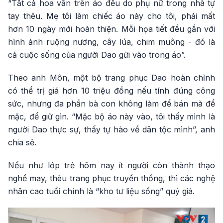
“Tất cả hoa văn trên áo đều do phụ nữ trong nhà tự
tay thêu. Mẹ tôi làm chiếc áo này cho tôi, phải mất
hơn 10 ngày mới hoàn thiện. Mỗi họa tiết đều gắn với
hình ảnh ruộng nương, cây lúa, chim muông - đó là
cả cuộc sống của người Dao gửi vào trong áo”.
Theo anh Môn, một bộ trang phục Dao hoàn chỉnh
có thể trị giá hơn 10 triệu đồng nếu tính đúng công
sức, nhưng đa phần bà con không làm để bán mà để
mặc, để giữ gìn. “Mặc bộ áo này vào, tôi thấy mình là
người Dao thực sự, thấy tự hào về dân tộc mình”, anh
chia sẻ.
Nếu như lớp trẻ hôm nay ít người còn thành thạo
nghề may, thêu trang phục truyền thống, thì các nghệ
nhân cao tuổi chính là “kho tư liệu sống” quý giá.