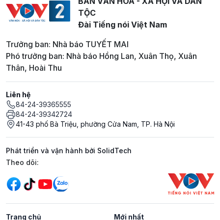
BAN VĂN HOÁ - XÃ HỘI VÀ DÂN
TỘC
Đài Tiếng nói Việt Nam
Trưởng ban: Nhà báo TUYẾT MAI
Phó trưởng ban: Nhà báo Hồng Lan, Xuân Thọ, Xuân
Thân, Hoài Thu
Liên hệ
84-24-39365555
84-24-39342724
41-43 phố Bà Triệu, phường Cửa Nam, TP. Hà Nội
Phát triển và vận hành bởi SolidTech
Mạng xã hội
Theo dõi:
Trang chủ
Mới nhất