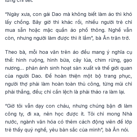
“Ngày xưa, con gái Dao mà không biết làm áo thì khó
lấy chồng. Bây giờ thì khác rồi, nhiều người trẻ chỉ
mua sẵn hoặc mặc quần áo phổ thông. Nghề vẫn
còn, nhưng người làm được thì ít lắm”, bà Ân trăn trở.
Theo bà, mỗi hoa văn trên áo đều mang ý nghĩa cụ
thể: hình ruộng, hình bừa, cây lúa, chim rừng, gạo
nương… phản ánh sinh hoạt sản xuất và thế giới quan
của người Dao. Để hoàn thiện một bộ trang phục,
người thợ phải làm hoàn toàn thủ công, từng mũi chỉ
phải thẳng, đều; chỉ cần lệch là phải tháo ra làm lại.
“Giờ tôi vẫn dạy con cháu, nhưng chúng bận đi làm
công ty, đi xa, nên học được ít. Tôi chỉ mong Nhà
nước, ngành văn hóa có thêm cách động viên để lớp
trẻ thấy quý nghề, yêu bản sắc của mình”, bà Ân nói.