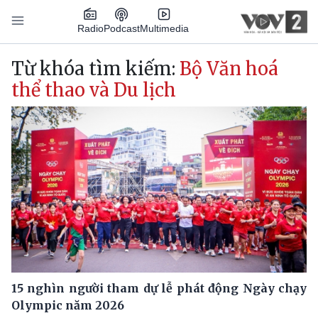
Nhảy đến nội dung
Podcast
Radio
Multimedia
Main navigation
Từ khóa tìm kiếm:
Bộ Văn hoá
thể thao và Du lịch
15 nghìn người tham dự lễ phát động Ngày chạy
Olympic năm 2026