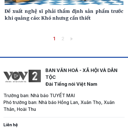
Đề xuất nghệ sĩ phải thẩm định sản phẩm trước
khi quảng cáo: Khó nhưng cần thiết
Pagination
Trang hiện thời
Trang
1
2
BAN VĂN HOÁ - XÃ HỘI VÀ DÂN
TỘC
Đài Tiếng nói Việt Nam
Trưởng ban: Nhà báo TUYẾT MAI
Phó trưởng ban: Nhà báo Hồng Lan, Xuân Thọ, Xuân
Thân, Hoài Thu
Liên hệ