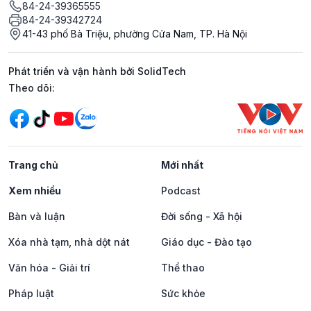
84-24-39365555
84-24-39342724
41-43 phố Bà Triệu, phường Cửa Nam, TP. Hà Nội
Phát triển và vận hành bởi SolidTech
Mạng xã hội
Theo dõi:
Trang chủ
Mới nhất
Xem nhiều
Podcast
Bàn và luận
Đời sống - Xã hội
Xóa nhà tạm, nhà dột nát
Giáo dục - Đào tạo
Văn hóa - Giải trí
Thể thao
Pháp luật
Sức khỏe