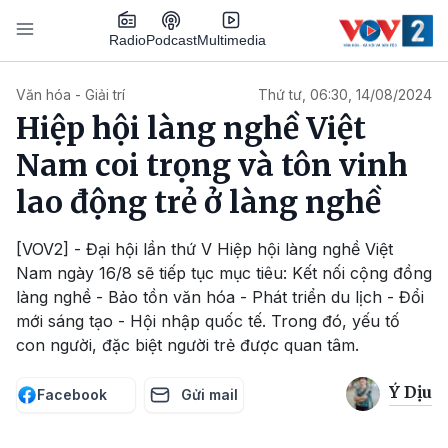
Nhảy đến nội dung
Podcast
Radio
Multimedia
Main navigation
Văn hóa - Giải trí
Thứ tư, 06:30, 14/08/2024
Hiệp hội làng nghề Việt
Nam coi trọng và tôn vinh
lao động trẻ ở làng nghề
[VOV2] - Đại hội lần thứ V Hiệp hội làng nghề Việt
Nam ngày 16/8 sẽ tiếp tục mục tiêu: Kết nối cộng đồng
làng nghề - Bảo tồn văn hóa - Phát triển du lịch - Đổi
mới sáng tạo - Hội nhập quốc tế. Trong đó, yếu tố
con người, đặc biệt người trẻ được quan tâm.
Ý Dịu
Facebook
Gửi mail