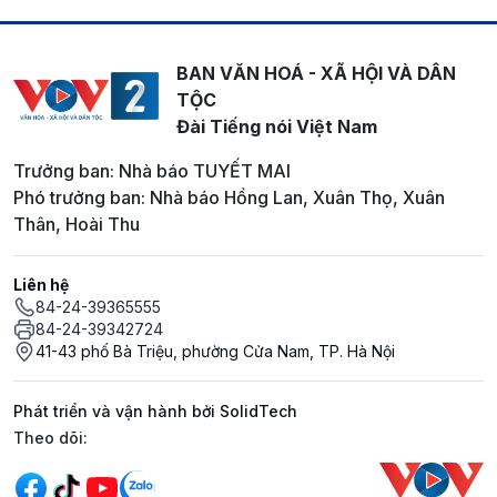
BAN VĂN HOÁ - XÃ HỘI VÀ DÂN
TỘC
Đài Tiếng nói Việt Nam
Trưởng ban: Nhà báo TUYẾT MAI
Phó trưởng ban: Nhà báo Hồng Lan, Xuân Thọ, Xuân
Thân, Hoài Thu
Liên hệ
84-24-39365555
84-24-39342724
41-43 phố Bà Triệu, phường Cửa Nam, TP. Hà Nội
Phát triển và vận hành bởi SolidTech
Mạng xã hội
Theo dõi: