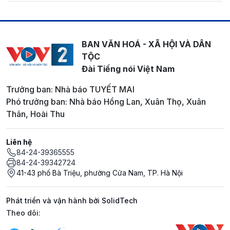
BAN VĂN HOÁ - XÃ HỘI VÀ DÂN
TỘC
Đài Tiếng nói Việt Nam
Trưởng ban: Nhà báo TUYẾT MAI
Phó trưởng ban: Nhà báo Hồng Lan, Xuân Thọ, Xuân
Thân, Hoài Thu
Liên hệ
84-24-39365555
84-24-39342724
41-43 phố Bà Triệu, phường Cửa Nam, TP. Hà Nội
Phát triển và vận hành bởi SolidTech
Mạng xã hội
Theo dõi: