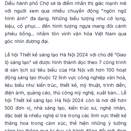
Diễu hành phố Chợ sẽ là điểm nhấn thị giác mạnh mẽ
với người xem qua nhiều chuyển động "ngôn ngữ
hình ảnh" đa dạng. Những biểu tượng như cờ lọng,
kiệu, cổ phục… đến hình tượng ngựa mang đôi cánh
phiêu bồng... nhằm tôn vinh văn hóa Việt Nam qua
góc nhìn đương đại.
Lễ hội Thiết kế sáng tạo Hà Nội 2024 với chủ đề “Giao
lộ sáng tạo” sẽ được hình thành dọc theo 7 công trình
di sản lịch sử tiêu biểu của Hà Nội với hơn 100 hoạt
động sáng tạo thuộc 12 lĩnh vực công nghiệp văn hoá,
tiêu biểu như kiến trúc, thiết kế, mỹ thuật, trình diễn,
điện ảnh, quảng cáo, thủ công mỹ nghệ, xuất bản... Lễ
hội Thiết kế sáng tạo Hà Nội 2024 còn là nơi để hơn
500 đơn vị, nhà sáng tạo, kiến trúc sư, nghệ nhân,
đặc biệt là nhiều nghệ sĩ trẻ trong các lĩnh vực thiết kế
thăng hoa trong cảm xúc, thể hiện những ý tưởng
sáng tạo thông qua tư duy và hành động đổi mới đem