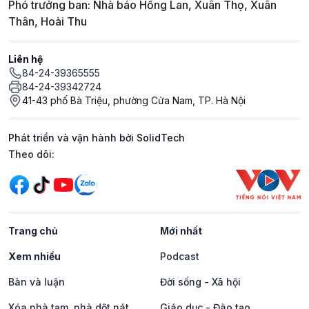
Phó trưởng ban: Nhà báo Hồng Lan, Xuân Thọ, Xuân
Thân, Hoài Thu
Liên hệ
84-24-39365555
84-24-39342724
41-43 phố Bà Triệu, phường Cửa Nam, TP. Hà Nội
Phát triển và vận hành bởi SolidTech
Mạng xã hội
Theo dõi:
Trang chủ
Mới nhất
Xem nhiều
Podcast
Bàn và luận
Đời sống - Xã hội
Xóa nhà tạm, nhà dột nát
Giáo dục - Đào tạo