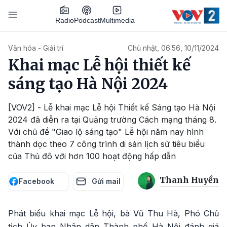
Nhảy đến nội dung
Podcast
Radio
Multimedia
Main navigation
Văn hóa - Giải trí
Chủ nhật, 06:56, 10/11/2024
Khai mạc Lễ hội thiết kế
sáng tạo Hà Nội 2024
[VOV2] - Lễ khai mạc Lễ hội Thiết kế Sáng tạo Hà Nội
2024 đã diễn ra tại Quảng trường Cách mạng tháng 8.
Với chủ đề "Giao lộ sáng tạo" Lễ hội năm nay hình
thành dọc theo 7 công trình di sản lịch sử tiêu biểu
của Thủ đô với hơn 100 hoạt động hấp dẫn
Thanh Huyền
Facebook
Gửi mail
Phát biểu khai mạc Lễ hội, bà Vũ Thu Hà, Phó Chủ
tịch Ủy ban Nhân dân Thành phố Hà Nội đánh giá