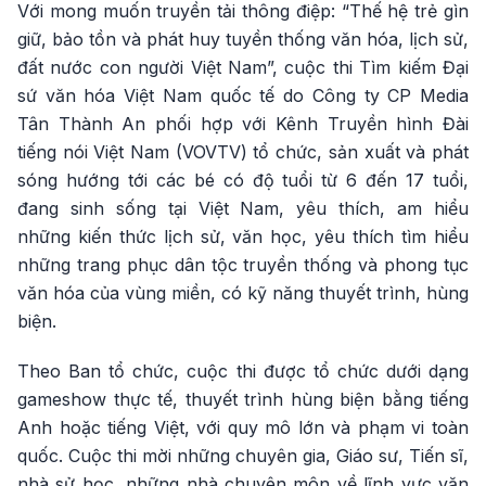
Với mong muốn truyền tải thông điệp: “Thế hệ trẻ gìn
giữ, bảo tồn và phát huy tuyền thống văn hóa, lịch sử,
đất nước con người Việt Nam”, cuộc thi Tìm kiếm Đại
sứ văn hóa Việt Nam quốc tế do Công ty CP Media
Tân Thành An phối hợp với Kênh Truyền hình Đài
tiếng nói Việt Nam (VOVTV) tổ chức, sản xuất và phát
sóng hướng tới các bé có độ tuổi từ 6 đến 17 tuổi,
đang sinh sống tại Việt Nam, yêu thích, am hiểu
những kiến thức lịch sử, văn học, yêu thích tìm hiểu
những trang phục dân tộc truyền thống và phong tục
văn hóa của vùng miền, có kỹ năng thuyết trình, hùng
biện.
Theo Ban tổ chức, cuộc thi được tổ chức dưới dạng
gameshow thực tế, thuyết trình hùng biện bằng tiếng
Anh hoặc tiếng Việt, với quy mô lớn và phạm vi toàn
quốc. Cuộc thi mời những chuyên gia, Giáo sư, Tiến sĩ,
nhà sử học, những nhà chuyên môn về lĩnh vực văn