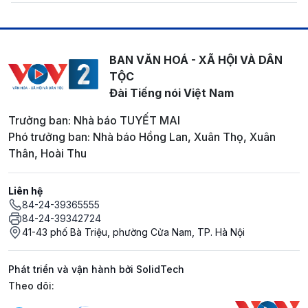
BAN VĂN HOÁ - XÃ HỘI VÀ DÂN
TỘC
Đài Tiếng nói Việt Nam
Trưởng ban: Nhà báo TUYẾT MAI
Phó trưởng ban: Nhà báo Hồng Lan, Xuân Thọ, Xuân
Thân, Hoài Thu
Liên hệ
84-24-39365555
84-24-39342724
41-43 phố Bà Triệu, phường Cửa Nam, TP. Hà Nội
Phát triển và vận hành bởi SolidTech
Mạng xã hội
Theo dõi: