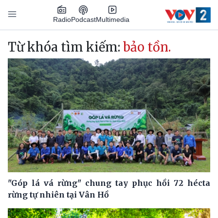
Nhảy đến nội dung
Podcast
Radio
Multimedia
Main navigation
Từ khóa tìm kiếm:
bảo tồn.
"Góp lá vá rừng" chung tay phục hồi 72 hécta
rừng tự nhiên tại Vân Hồ