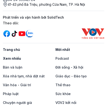
41-43 phố Bà Triệu, phường Cửa Nam, TP. Hà Nội
Phát triển và vận hành bởi SolidTech
Mạng xã hội
Theo dõi:
Trang chủ
Mới nhất
Xem nhiều
Podcast
Bàn và luận
Đời sống - Xã hội
Xóa nhà tạm, nhà dột nát
Giáo dục - Đào tạo
Văn hóa - Giải trí
Thể thao
Pháp luật
Sức khỏe
Chuyện người già
VOV2 kết nối