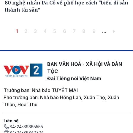
80 nghệ nhân Pa Cô về phố học cách "biến di sản
thành tài sản"
Pagination
Trang hiện thời
Trang
Trang
Trang
Trang
Trang
Trang
Trang
Trang
1
2
3
4
5
6
7
8
9
…
BAN VĂN HOÁ - XÃ HỘI VÀ DÂN
TỘC
Đài Tiếng nói Việt Nam
Trưởng ban: Nhà báo TUYẾT MAI
Phó trưởng ban: Nhà báo Hồng Lan, Xuân Thọ, Xuân
Thân, Hoài Thu
Liên hệ
84-24-39365555
84-24-39342724