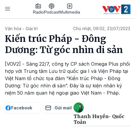
Nhảy đến nội dung
Podcast
Radio
Multimedia
Main navigation
Văn hóa - Giải trí
Chủ nhật, 09:02, 23/07/2023
Kiến trúc Pháp - Đông
Dương: Từ góc nhìn di sản
[VOV2] - Sáng 22/7, công ty CP sách Omega Plus phối
hợp với Trung tâm Lưu trữ quốc gia I và Viện Pháp tại
Việt Nam tổ chức tọa đàm “Kiến trúc Pháp - Đông
Dương: Từ góc nhìn di sản”. Đây là sự kiện nhân kỷ
niệm 50 năm quan hệ ngoại giao Việt Nam - Pháp.
Facebook
Gửi mail
Thanh Huyền- Quốc
Toản