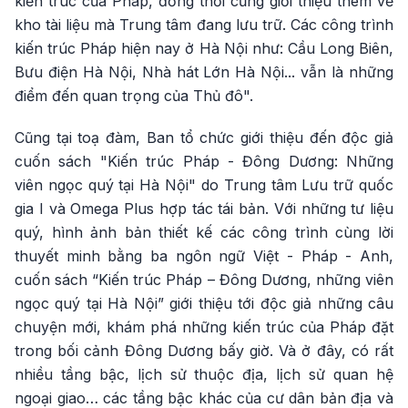
kiến trúc của Pháp, đồng thời cũng giới thiệu thêm về
kho tài liệu mà Trung tâm đang lưu trữ. Các công trình
kiến trúc Pháp hiện nay ở Hà Nội như: Cầu Long Biên,
Bưu điện Hà Nội, Nhà hát Lớn Hà Nội... vẫn là những
điểm đến quan trọng của Thủ đô".
Cũng tại toạ đàm, Ban tổ chức giới thiệu đến độc giả
cuốn sách "Kiến trúc Pháp - Đông Dương: Những
viên ngọc quý tại Hà Nội" do Trung tâm Lưu trữ quốc
gia I và Omega Plus hợp tác tái bản. Với những tư liệu
quý, hình ảnh bản thiết kế các công trình cùng lời
thuyết minh bằng ba ngôn ngữ Việt - Pháp - Anh,
cuốn sách “Kiến trúc Pháp – Đông Dương, những viên
ngọc quý tại Hà Nội” giới thiệu tới độc giả những câu
chuyện mới, khám phá những kiến trúc của Pháp đặt
trong bối cảnh Đông Dương bấy giờ. Và ở đây, có rất
nhiều tầng bậc, lịch sử thuộc địa, lịch sử quan hệ
ngoại giao… các tầng bậc khác của cư dân bản địa và