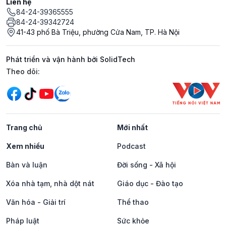
Liên hệ
84-24-39365555
84-24-39342724
41-43 phố Bà Triệu, phường Cửa Nam, TP. Hà Nội
Phát triển và vận hành bởi SolidTech
Mạng xã hội
Theo dõi:
Trang chủ
Mới nhất
Xem nhiều
Podcast
Bàn và luận
Đời sống - Xã hội
Xóa nhà tạm, nhà dột nát
Giáo dục - Đào tạo
Văn hóa - Giải trí
Thể thao
Pháp luật
Sức khỏe