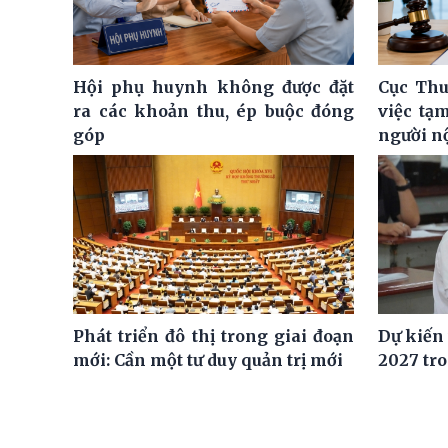
Hội phụ huynh không được đặt
Cục Thu
ra các khoản thu, ép buộc đóng
việc tạ
góp
người n
Phát triển đô thị trong giai đoạn
Dự kiến
mới: Cần một tư duy quản trị mới
2027 tro