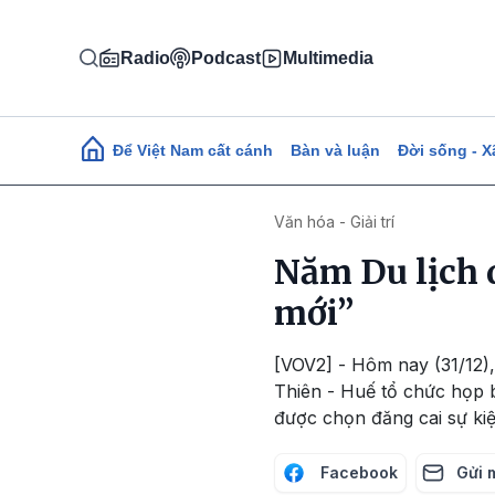
Nhảy đến nội dung
Radio
Podcast
Multimedia
Main navigation
Để Việt Nam cất cánh
Bàn và luận
Đời sống - X
Văn hóa - Giải trí
Năm Du lịch q
mới”
[VOV2] - Hôm nay (31/12)
Thiên - Huế tổ chức họp b
được chọn đăng cai sự kiệ
Facebook
Gửi 