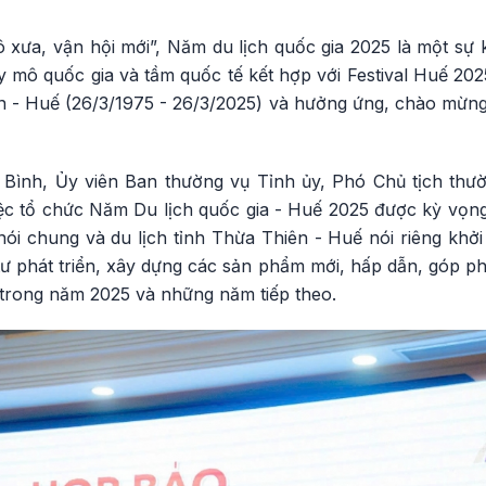
 xưa, vận hội mới”, Năm du lịch quốc gia 2025 là một sự k
quy mô quốc gia và tầm quốc tế kết hợp với Festival Huế 20
ên - Huế (26/3/1975 - 26/3/2025) và hưởng ứng, chào mừn
ình, Ủy viên Ban thường vụ Tỉnh ủy, Phó Chủ tịch thư
ệc tổ chức Năm Du lịch quốc gia - Huế 2025 được kỳ vọng 
 nói chung và du lịch tỉnh Thừa Thiên - Huế nói riêng khởi 
ư phát triển, xây dựng các sản phẩm mới, hấp dẫn, góp ph
nh trong năm 2025 và những năm tiếp theo.