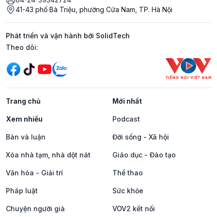
41-43 phố Bà Triệu, phường Cửa Nam, TP. Hà Nội
Phát triển và vận hành bởi SolidTech
Mạng xã hội
Theo dõi:
Trang chủ
Mới nhất
Xem nhiều
Podcast
Bàn và luận
Đời sống - Xã hội
Xóa nhà tạm, nhà dột nát
Giáo dục - Đào tạo
Văn hóa - Giải trí
Thể thao
Pháp luật
Sức khỏe
Chuyện người già
VOV2 kết nối