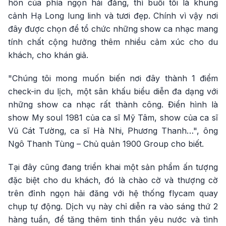
hôn của phía ngọn hải đăng, thì buổi tối là khung
cảnh Hạ Long lung linh và tươi đẹp. Chính vì vậy nơi
đây được chọn để tổ chức những show ca nhạc mang
tính chất cộng hưởng thêm nhiều cảm xúc cho du
khách, cho khán giả.
"Chúng tôi mong muốn biến nơi đây thành 1 điểm
check-in du lịch, một sân khấu biểu diễn đa dạng với
những show ca nhạc rất thành công. Điển hình là
show My soul 1981 của ca sĩ Mỹ Tâm, show của ca sĩ
Vũ Cát Tường, ca sĩ Hà Nhi, Phương Thanh…", ông
Ngô Thanh Tùng – Chủ quản 1900 Group cho biết.
Tại đây cũng đang triển khai một sản phẩm ấn tượng
đặc biệt cho du khách, đó là chào cờ và thượng cờ
trên đỉnh ngọn hải đăng với hệ thống flycam quay
chụp tự động. Dịch vụ này chỉ diễn ra vào sáng thứ 2
hàng tuần, để tăng thêm tinh thần yêu nước và tình