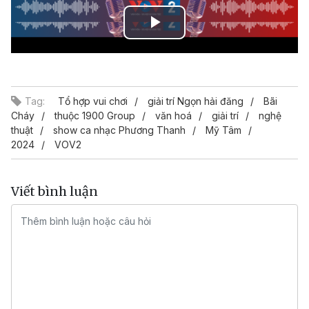
Play
Video
Tag:
Tổ hợp vui chơi
giải trí Ngọn hải đăng
Bãi
Cháy
thuộc 1900 Group
văn hoá
giải trí
nghệ
thuật
show ca nhạc Phương Thanh
Mỹ Tâm
2024
VOV2
Viết bình luận