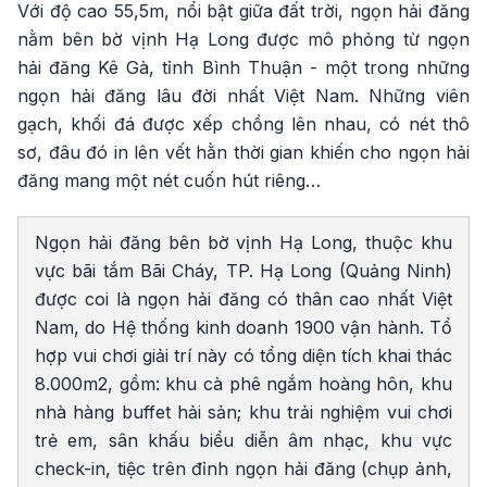
Với độ cao 55,5m, nổi bật giữa đất trời, ngọn hải đăng
nằm bên bờ vịnh Hạ Long được mô phỏng từ ngọn
hải đăng Kê Gà, tỉnh Bình Thuận - một trong những
ngọn hải đăng lâu đời nhất Việt Nam. Những viên
gạch, khối đá được xếp chồng lên nhau, có nét thô
sơ, đâu đó in lên vết hằn thời gian khiến cho ngọn hải
đăng mang một nét cuốn hút riêng…
Ngọn hải đăng bên bờ vịnh Hạ Long, thuộc khu
vực bãi tắm Bãi Cháy, TP. Hạ Long (Quảng Ninh)
được coi là ngọn hải đăng có thân cao nhất Việt
Nam, do Hệ thống kinh doanh 1900 vận hành. Tổ
hợp vui chơi giải trí này có tổng diện tích khai thác
8.000m2, gồm: khu cà phê ngắm hoàng hôn, khu
nhà hàng buffet hải sản; khu trải nghiệm vui chơi
trẻ em, sân khấu biểu diễn âm nhạc, khu vực
check-in, tiệc trên đỉnh ngọn hải đăng (chụp ảnh,