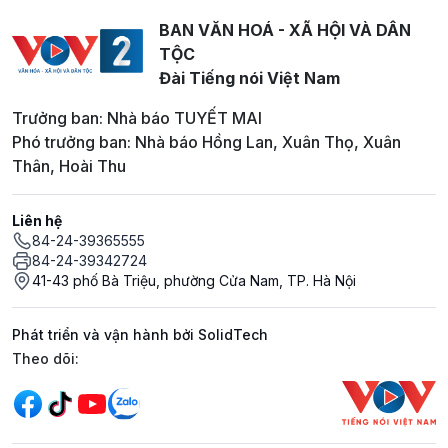
BAN VĂN HOÁ - XÃ HỘI VÀ DÂN
TỘC
Đài Tiếng nói Việt Nam
Trưởng ban: Nhà báo TUYẾT MAI
Phó trưởng ban: Nhà báo Hồng Lan, Xuân Thọ, Xuân
Thân, Hoài Thu
Liên hệ
84-24-39365555
84-24-39342724
41-43 phố Bà Triệu, phường Cửa Nam, TP. Hà Nội
Phát triển và vận hành bởi SolidTech
Mạng xã hội
Theo dõi: