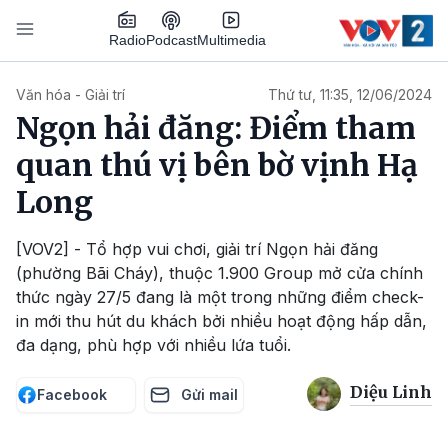
Nhảy đến nội dung
Podcast
Radio
Multimedia
Main navigation
Văn hóa - Giải trí
Thứ tư, 11:35, 12/06/2024
Ngọn hải đăng: Điểm tham
quan thú vị bên bờ vịnh Hạ
Long
[VOV2] - Tổ hợp vui chơi, giải trí Ngọn hải đăng
(phường Bãi Cháy), thuộc 1.900 Group mở cửa chính
thức ngày 27/5 đang là một trong những điểm check-
in mới thu hút du khách bởi nhiều hoạt động hấp dẫn,
đa dạng, phù hợp với nhiều lứa tuổi.
Diệu Linh
Facebook
Gửi mail