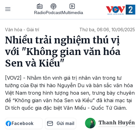
Nhảy đến nội dung
Podcast
Radio
Multimedia
Main navigation
Văn hóa - Giải trí
Thứ ba, 06:06, 10/06/2025
Nhiều trải nghiệm thú vị
với "Không gian văn hóa
Sen và Kiều"
[VOV2] - Nhằm tôn vinh giá trị nhân văn trong tư
tưởng của Đại thi hào Nguyễn Du và bản sắc văn hóa
Việt Nam trong hình tượng hoa sen, trưng bày chuyên
đề “Không gian văn hóa Sen và Kiều” đã khai mạc tại
Di tích quốc gia đặc biệt Văn Miếu - Quốc Tử Giám.
Thanh Huyền
Facebook
Gửi mail