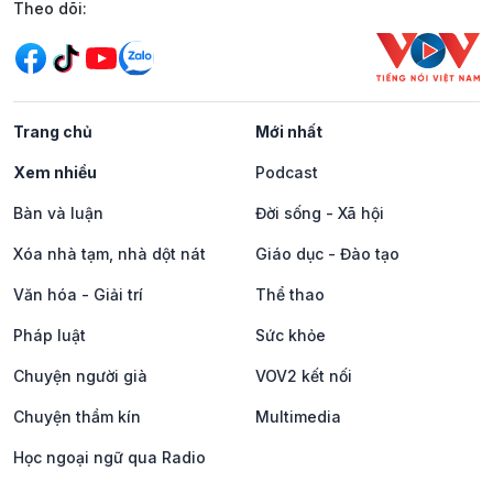
Mạng xã hội
Theo dõi:
Trang chủ
Mới nhất
Xem nhiều
Podcast
Bàn và luận
Đời sống - Xã hội
Xóa nhà tạm, nhà dột nát
Giáo dục - Đào tạo
Văn hóa - Giải trí
Thể thao
Pháp luật
Sức khỏe
Chuyện người già
VOV2 kết nối
Chuyện thầm kín
Multimedia
Học ngoại ngữ qua Radio