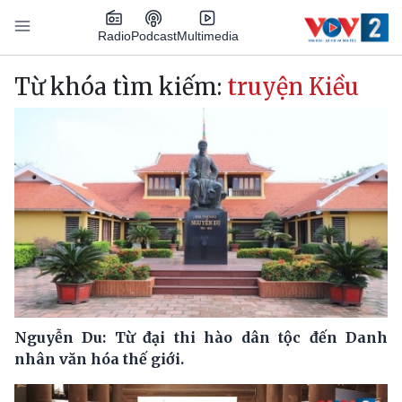
Nhảy đến nội dung
Podcast
Radio
Multimedia
Main navigation
Từ khóa tìm kiếm:
truyện Kiều
Nguyễn Du: Từ đại thi hào dân tộc đến Danh
nhân văn hóa thế giới.