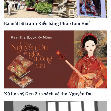
Ra mắt bộ tranh Kiều bằng Pháp lam Huế
Nữ họa sỹ Gen Z ra sách về thơ Nguyễn Du