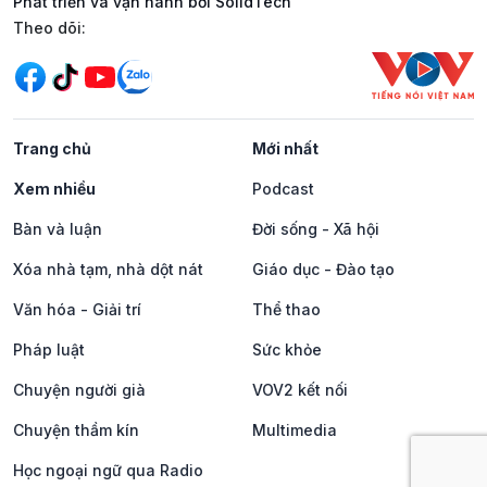
Phát triển và vận hành bởi SolidTech
Mạng xã hội
Theo dõi:
Trang chủ
Mới nhất
Xem nhiều
Podcast
Bàn và luận
Đời sống - Xã hội
Xóa nhà tạm, nhà dột nát
Giáo dục - Đào tạo
Văn hóa - Giải trí
Thể thao
Pháp luật
Sức khỏe
Chuyện người già
VOV2 kết nối
Chuyện thầm kín
Multimedia
Học ngoại ngữ qua Radio