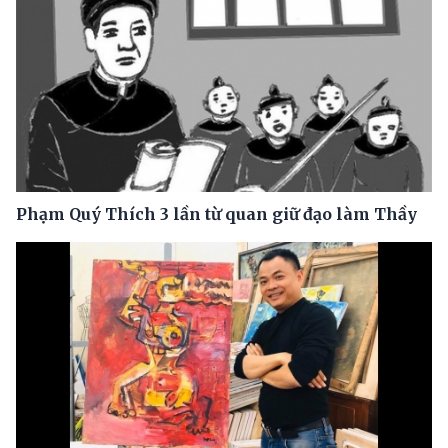
Phạm Quý Thích 3 lần từ quan giữ đạo làm Thầy