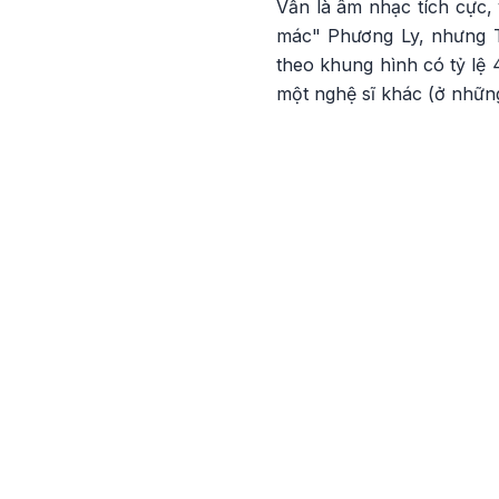
Vẫn là âm nhạc tích cực, 
mác" Phương Ly, nhưng T
theo khung hình có tỷ lệ 
một nghệ sĩ khác (ở những