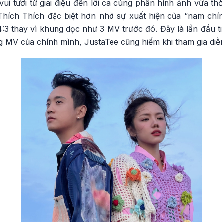
vui tươi từ giai điệu đến lời ca cùng phần hình ảnh vừa th
hích Thích đặc biệt hơn nhờ sự xuất hiện của “nam chí
4:3 thay vì khung dọc như 3 MV trước đó. Đây là lần đầu 
 MV của chính mình, JustaTee cũng hiếm khi tham gia diễn