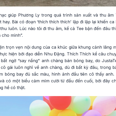
ạc giúp Phương Ly trong quá trình sản xuất và thu âm 
hay. Bài có đoạn ‘thích thích thích’ lặp đi lặp lại khiến c
 thu luôn. Lúc nào tôi đi thu âm, kể cả Tee bận đến đâu th
 cho mình”.
ện trọn vẹn nội dung của ca khúc giữa khung cảnh lãng 
hực hiện bởi đạo diễn Nhu Đặng. Thích Thích kể câu chu
bất ngờ “say nắng" anh chàng bán bóng bay, do JustaTee
ủa cô gái luôn nghĩ về anh chàng, dù đi bất kỳ đâu, trong
m bóng bay đủ sắc màu, hình ảnh đầu tiên cô thấy anh.
à có một biểu cảm mỉm cười từ đầu đến cuối, bởi đây ch
g hề có thật.