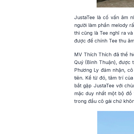
JustaTee là cố vấn âm nh
người làm phần melody rất 
thì cũng là Tee nghĩ ra và
được để chính Tee thu âm
MV Thích Thích đã thể hi
Quý (Bình Thuận), được t
Phương Ly đảm nhận, cô 
tiên. Kể từ đó, tâm trí c
bắt gặp JustaTee với chù
mặc duy nhất một bộ đồ v
trong đầu cô gái chứ khôn