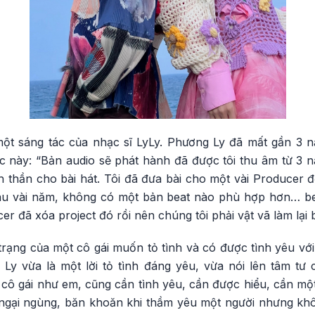
ột sáng tác của nhạc sĩ LyLy. Phương Ly đã mất gần 3 
 này: “Bản audio sẽ phát hành đã được tôi thu âm từ 3 
nh thần cho bài hát. Tôi đã đưa bài cho một vài Producer
au vài năm, không có một bản beat nào phù hợp hơn… bea
cer đã xóa project đó rồi nên chúng tôi phải vật vã làm lại 
rạng của một cô gái muốn tỏ tình và có được tình yêu với
y vừa là một lời tỏ tình đáng yêu, vừa nói lên tâm tư 
o cô gái như em, cũng cần tình yêu, cần được hiểu, cần m
 ngại ngùng, băn khoăn khi thầm yêu một người nhưng khô