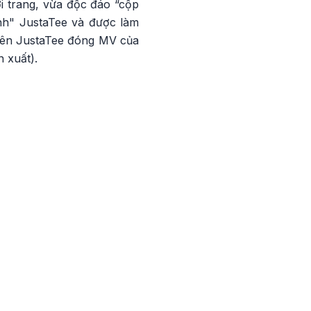
ời trang, vừa độc đáo “cộp
nh" JustaTee và được làm
tiên JustaTee đóng MV của
 xuất).