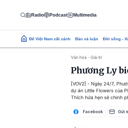
Nhảy đến nội dung
Radio
Podcast
Multimedia
Main navigation
Để Việt Nam cất cánh
Bàn và luận
Đời sống - X
Văn hóa - Giải trí
Phương Ly bi
[VOV2] - Ngày 24/7, Phươ
dự án Little Flowers của
Thích hứa hẹn sẽ chinh ph
Facebook
Gửi 