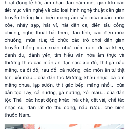
hoạt động lễ hội, âm nhạc đầu năm mới; giao lưu các
tiết mục văn nghệ và các loại hình nghệ thuật dân gian
truyền thống tiêu biểu mang âm sắc mùa xuân: múa
xòe, nhảy sạp, hát ví, hát dân ca, diễn tấu cồng
chiêng, nghệ thuật hát then, đàn tính, các điệu múa
chuông, múa rùa; tổ chức các trò chơi dân gian
truyền thống mùa xuân như: ném còn, đi cà kheo,
đánh đu, đánh yến; tìm hiểu văn hóa ẩm thực và
thưởng thức các món ăn đặc sắc: xôi đồ, thịt gà nấu
măng, cá ốt đồ, rau đồ, cá nướng, các món ăn từ thịt
lợn, xôi màu… của dân tộc Mường; khâu nhục, cá om
măng chua, lạp sườn, thịt gác bếp, măng nhồi… của
dân tộc Tày; cá nướng, gà nướng, xôi màu… của dân
tộc Thái, các hoạt động khác: hái chè, dệt vải, chế tác
nhạc cụ, đan lát đồ thủ công, nấu rượu, chế biến
thuốc Nam...