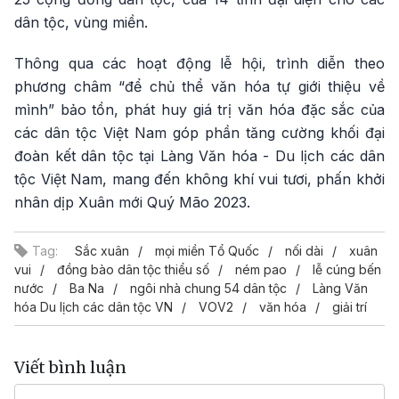
dân tộc, vùng miền.
Thông qua các hoạt động lễ hội, trình diễn theo
phương châm “để chủ thể văn hóa tự giới thiệu về
mình” bảo tồn, phát huy giá trị văn hóa đặc sắc của
các dân tộc Việt Nam góp phần tăng cường khối đại
đoàn kết dân tộc tại Làng Văn hóa - Du lịch các dân
tộc Việt Nam, mang đến không khí vui tươi, phấn khởi
nhân dịp Xuân mới Quý Mão 2023.
Tag:
Sắc xuân
mọi miền Tổ Quốc
nối dài
xuân
vui
đồng bào dân tộc thiểu số
ném pao
lễ cúng bến
nước
Ba Na
ngôi nhà chung 54 dân tộc
Làng Văn
hóa Du lịch các dân tộc VN
VOV2
văn hóa
giải trí
Viết bình luận