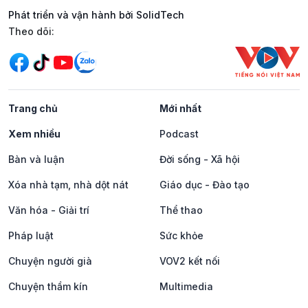
Phát triển và vận hành bởi SolidTech
Mạng xã hội
Theo dõi:
Trang chủ
Mới nhất
Xem nhiều
Podcast
Bàn và luận
Đời sống - Xã hội
Xóa nhà tạm, nhà dột nát
Giáo dục - Đào tạo
Văn hóa - Giải trí
Thể thao
Pháp luật
Sức khỏe
Chuyện người già
VOV2 kết nối
Chuyện thầm kín
Multimedia