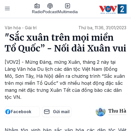
Nhảy đến nội dung
Podcast
Radio
Multimedia
Main navigation
Văn hóa - Giải trí
Thứ ba, 11:36, 31/01/2023
"Sắc xuân trên mọi miền
Tổ Quốc” - Nối dài Xuân vui
[VOV2] - Mừng Đảng, mừng Xuân, tháng 2 này tại
Làng Văn hóa Du lịch các dân tộc Việt Nam (Đồng
Mô, Sơn Tây, Hà Nội) diễn ra chương trình “Sắc xuân
trên mọi miền Tổ Quốc” với nhiều hoạt động đặc sắc
mang nét đặc trưng Xuân Tết của đồng bào các dân
tộc VN.
Thu Hà
Facebook
Gửi mail
Nhằm tôn vinh bản sắc văn hóa các dân tộc Việt