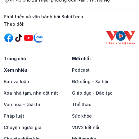
Phát triển và vận hành bởi SolidTech
Mạng xã hội
Theo dõi:
Trang chủ
Mới nhất
Xem nhiều
Podcast
Bàn và luận
Đời sống - Xã hội
Xóa nhà tạm, nhà dột nát
Giáo dục - Đào tạo
Văn hóa - Giải trí
Thể thao
Pháp luật
Sức khỏe
Chuyện người già
VOV2 kết nối
Chuyện thầm kín
Multimedia