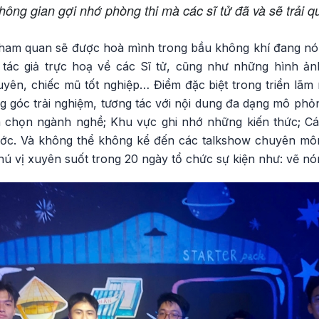
hông gian gợi nhớ phòng thi mà các sĩ tử đã và sẽ trải q
 tham quan sẽ được hoà mình trong bầu không khí đang nó
tác giả trực hoạ về các Sĩ tử, cũng như những hình ả
yên, chiếc mũ tốt nghiệp… Điểm đặc biệt trong triển lãm
g góc trải nghiệm, tương tác với nội dung đa dạng mô phỏ
ựa chọn ngành nghề; Khu vực ghi nhớ những kiến thức; C
ước. Và không thể không kể đến các talkshow chuyên mô
 vị xuyên suốt trong 20 ngày tổ chức sự kiện như: vẽ nón,