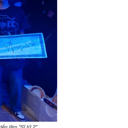
ển lãm "Sĩ tử 2"