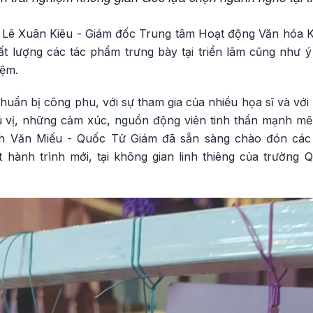
sĩ Lê Xuân Kiêu - Giám đốc Trung tâm Hoạt động Văn hó
t lượng các tác phẩm trưng bày tại triển lãm cũng như 
iệm.
chuẩn bị công phu, với sự tham gia của nhiều họa sĩ và với
ú vị, những cảm xúc, nguồn động viên tinh thần mạnh mẽ c
tích Văn Miếu - Quốc Tử Giám đã sẵn sàng chào đón các 
hành trình mới, tại không gian linh thiêng của trường 