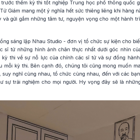
h trước thềm kỳ thi tốt nghiệp Trung học phổ thông quốc g
ử Giám mang một ý nghĩa hết sức thiêng liêng khi hàng n
ây và gửi gắm những tâm tư, nguyện vọng cho một hành 
g sáng lập Nhau Studio - đơn vị tổ chức sự kiện cho biết
ác sĩ tử những hình ảnh chân thực nhất dưới góc nhìn củ
 kỳ thi về sự nỗ lực của chính các sĩ tử và sự đồng hành
 mỗi kỳ thi. Bên cạnh đó, chúng tôi cũng mong muốn ma
, suy nghĩ cùng nhau, tổ chức cùng nhau, đến với các bạn
hư sự trải nghiệm cho mọi người. Hy vọng đây sẽ là nhữn