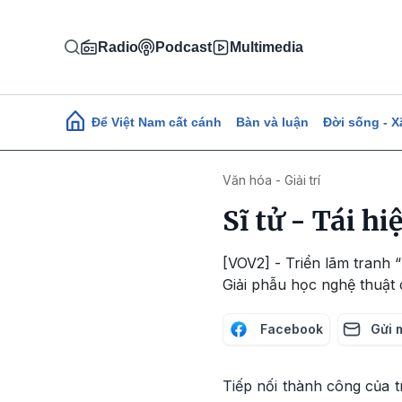
Nhảy đến nội dung
Radio
Podcast
Multimedia
Main navigation
Để Việt Nam cất cánh
Bàn và luận
Đời sống - X
Văn hóa - Giải trí
Sĩ tử - Tái h
[VOV2] - Triển lãm tranh “
Giải phẫu học nghệ thuậ
Facebook
Gửi 
Tiếp nối thành công của t