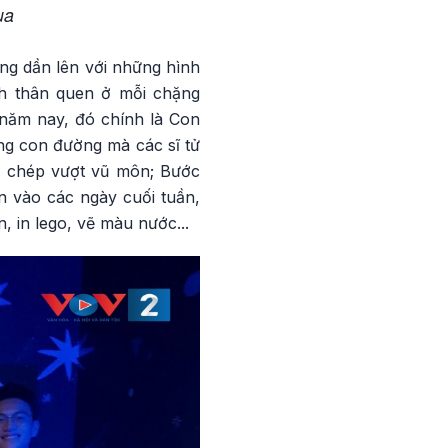
ua
ng dần lên với những hình
nh thân quen ở mỗi chặng
 năm nay, đó chính là Con
ng con đường mà các sĩ tử
á chép vượt vũ môn; Bước
n vào các ngày cuối tuần,
 in lego, vẽ màu nước...