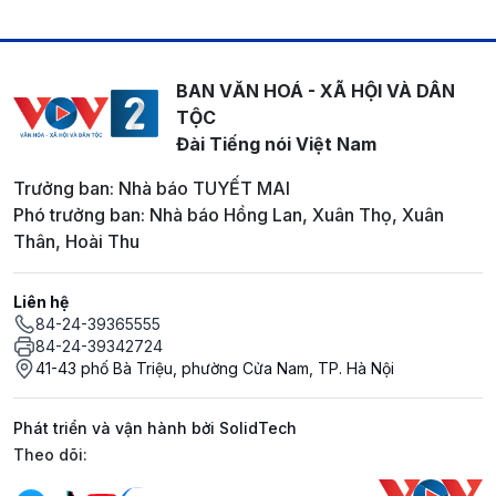
BAN VĂN HOÁ - XÃ HỘI VÀ DÂN
TỘC
Đài Tiếng nói Việt Nam
Trưởng ban: Nhà báo TUYẾT MAI
Phó trưởng ban: Nhà báo Hồng Lan, Xuân Thọ, Xuân
Thân, Hoài Thu
Liên hệ
84-24-39365555
84-24-39342724
41-43 phố Bà Triệu, phường Cửa Nam, TP. Hà Nội
Phát triển và vận hành bởi SolidTech
Mạng xã hội
Theo dõi: