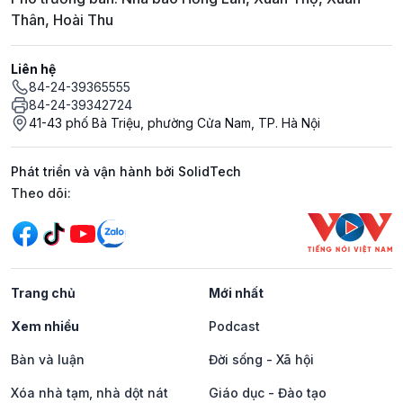
Thân, Hoài Thu
Liên hệ
84-24-39365555
84-24-39342724
41-43 phố Bà Triệu, phường Cửa Nam, TP. Hà Nội
Phát triển và vận hành bởi SolidTech
Mạng xã hội
Theo dõi:
Trang chủ
Mới nhất
Xem nhiều
Podcast
Bàn và luận
Đời sống - Xã hội
Xóa nhà tạm, nhà dột nát
Giáo dục - Đào tạo