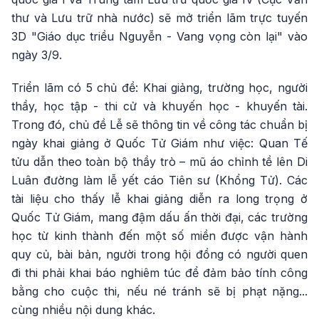
thư và Lưu trữ nhà nước) sẽ mở triển lãm trực tuyến
3D "Giáo dục triều Nguyễn - Vang vọng còn lại" vào
ngày 3/9.
Triển lãm có 5 chủ đề: Khai giảng, trường học, người
thầy, học tập - thi cử và khuyến học - khuyến tài.
Trong đó, chủ đề Lễ sẽ thông tin về công tác chuẩn bị
ngày khai giảng ở Quốc Tử Giám như việc: Quan Tế
tửu dẫn theo toàn bộ thầy trò – mũ áo chỉnh tề lên Di
Luân đường làm lễ yết cáo Tiên sư (Khổng Tử). Các
tài liệu cho thấy lễ khai giảng diễn ra long trọng ở
Quốc Tử Giám, mang đậm dấu ấn thời đại, các trường
học từ kinh thành đến một số miền được vận hành
quy củ, bài bản, người trong hội đồng có người quen
đi thi phải khai báo nghiêm túc để đảm bảo tính công
bằng cho cuộc thi, nếu né tránh sẽ bị phạt nặng...
cùng nhiều nội dung khác.