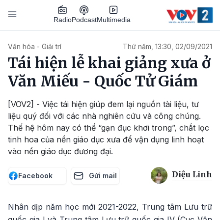
Nhảy đến nội dung
Podcast
Radio
Multimedia
Main navigation
Văn hóa - Giải trí
Thứ năm, 13:30, 02/09/2021
Tái hiện lễ khai giảng xưa ở
Văn Miếu - Quốc Tử Giám
[VOV2] - Việc tái hiện giúp đem lại nguồn tài liệu, tư
liệu quý đối với các nhà nghiên cứu và công chúng.
Thế hệ hôm nay có thể “gạn đục khơi trong”, chắt lọc
tinh hoa của nền giáo dục xưa để vận dụng linh hoạt
vào nền giáo dục đương đại.
Diệu Linh
Facebook
Gửi mail
Nhân dịp năm học mới 2021-2022, Trung tâm Lưu trữ
quốc gia I và Trung tâm Lưu trữ quốc gia IV (Cục Văn