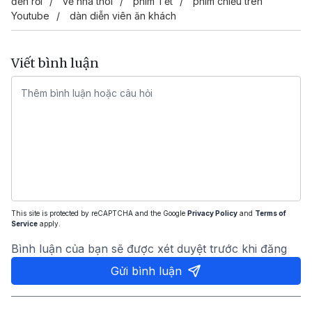
đến rồi
về nhà thôi
phim Tết
phim chiếu trên
Youtube
dàn diễn viên ăn khách
Viết bình luận
This site is protected by reCAPTCHA and the Google
Privacy Policy
and
Terms of
Service
apply.
Bình luận của bạn sẽ được xét duyệt trước khi đăng
Gửi bình luận