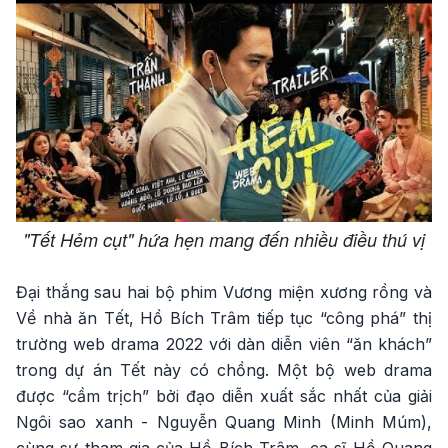
"Tết Hẻm cụt" hứa hẹn mang đến nhiều điều thú vị
Đại thắng sau hai bộ phim Vương miện xương rồng và
Về nhà ăn Tết, Hồ Bích Trâm tiếp tục “công phá” thị
trường web drama 2022 với dàn diễn viên “ăn khách”
trong dự án Tết này có chồng. Một bộ web drama
được “cầm trịch” bởi đạo diễn xuất sắc nhất của giải
Ngôi sao xanh - Nguyễn Quang Minh (Minh Múm),
cùng sự tham gia của Hồ Bích Trâm, ca sĩ Hồ Quang