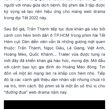
người với nhau giữa dịch bệnh. Bộ phim dài 3 tập được
kỳ vọng sẽ tạo nên hiệu ứng cho mảng web drama
trong dịp Tết 2022 này.
Sau Bố già, Trấn Thành tiếp tục đưa khán giả vào bối
cảnh con hẻm bình dân ở TP.HCM trong phim hài Tết
Hẻm cụt. Dàn diễn viên vẫn là những gương mặt quen
thuộc: Trấn Thành, Ngọc Giàu, Lê Giang, Việt Anh,
Hoàng Mèo, Quốc Khánh… Trailer vừa được tung ra
mới đây đã khiến khán giả háo hức, mong đợi. Mở đầu
với cảnh bạo lực gia đình do Hoàng Mèo đóng. Tin
đồn về một án mạng lan ra khắp con hẻm nhỏ. Tiếp
đó là các cảnh giới thiệu dàn nhân vật nhưng chưa rõ
vai trò, tính cách. Bộ phim sẽ là một ẩn số thú vị cho
“đường đua” web drama năm nay.