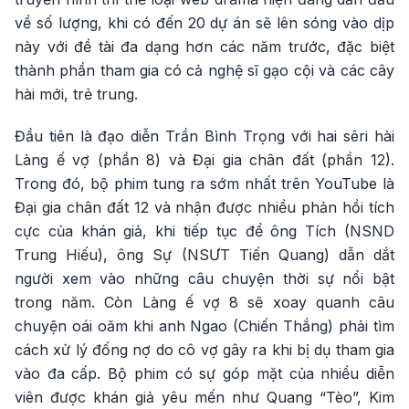
về số lượng, khi có đến 20 dự án sẽ lên sóng vào dịp
này với đề tài đa dạng hơn các năm trước, đặc biệt
thành phần tham gia có cả nghệ sĩ gạo cội và các cây
hài mới, trẻ trung.
Đầu tiên là đạo diễn Trần Bình Trọng với hai sêri hài
Làng ế vợ (phần 8) và Đại gia chân đất (phần 12).
Trong đó, bộ phim tung ra sớm nhất trên YouTube là
Đại gia chân đất 12 và nhận được nhiều phản hồi tích
cực của khán giả, khi tiếp tục để ông Tích (NSND
Trung Hiếu), ông Sự (NSƯT Tiến Quang) dẫn dắt
người xem vào những câu chuyện thời sự nổi bật
trong năm. Còn Làng ế vợ 8 sẽ xoay quanh câu
chuyện oái oăm khi anh Ngao (Chiến Thắng) phải tìm
cách xử lý đống nợ do cô vợ gây ra khi bị dụ tham gia
vào đa cấp. Bộ phim có sự góp mặt của nhiều diễn
viên được khán giả yêu mến như Quang “Tèo”, Kim