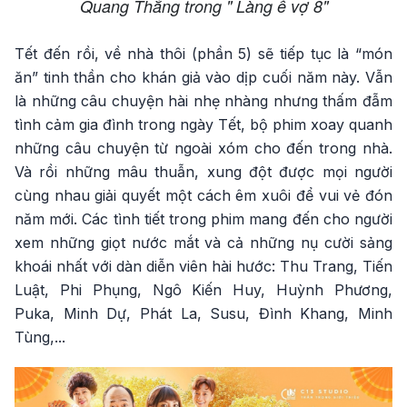
Quang Thắng trong " Làng ế vợ 8"
Tết đến rồi, về nhà thôi (phần 5) sẽ tiếp tục là “món
ăn” tinh thần cho khán giả vào dịp cuối năm này. Vẫn
là những câu chuyện hài nhẹ nhàng nhưng thấm đẫm
tình cảm gia đình trong ngày Tết, bộ phim xoay quanh
những câu chuyện từ ngoài xóm cho đến trong nhà.
Và rồi những mâu thuẫn, xung đột được mọi người
cùng nhau giải quyết một cách êm xuôi để vui vẻ đón
năm mới. Các tình tiết trong phim mang đến cho người
xem những giọt nước mắt và cả những nụ cười sảng
khoái nhất với dàn diễn viên hài hước: Thu Trang, Tiến
Luật, Phi Phụng, Ngô Kiến Huy, Huỳnh Phương,
Puka, Minh Dự, Phát La, Susu, Đình Khang, Minh
Tùng,...