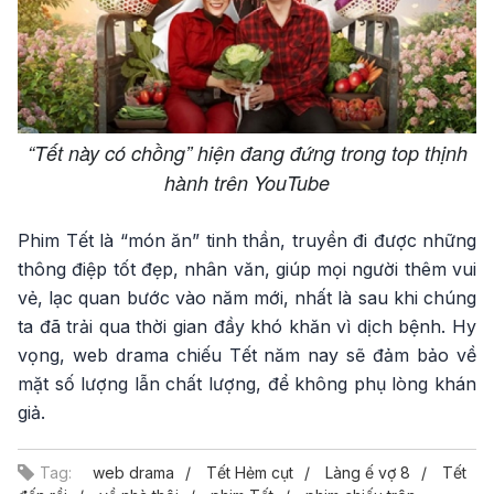
“Tết này có chồng” hiện đang đứng trong top thịnh
hành trên YouTube
Phim Tết là “món ăn” tinh thần, truyền đi được những
thông điệp tốt đẹp, nhân văn, giúp mọi người thêm vui
vẻ, lạc quan bước vào năm mới, nhất là sau khi chúng
ta đã trải qua thời gian đầy khó khăn vì dịch bệnh. Hy
vọng, web drama chiếu Tết năm nay sẽ đảm bảo về
mặt số lượng lẫn chất lượng, để không phụ lòng khán
giả.
Tag:
web drama
Tết Hẻm cụt
Làng ế vợ 8
Tết