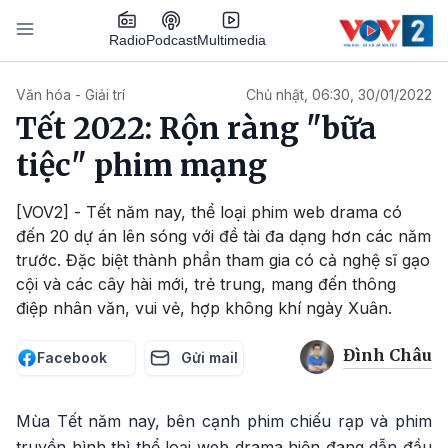
Nhảy đến nội dung
Podcast
Radio
Multimedia
Main navigation
Văn hóa - Giải trí
Chủ nhật, 06:30, 30/01/2022
Tết 2022: Rộn ràng "bữa
tiệc" phim mạng
[VOV2] - Tết năm nay, thể loại phim web drama có
đến 20 dự án lên sóng với đề tài đa dạng hơn các năm
trước. Đặc biệt thành phần tham gia có cả nghệ sĩ gạo
cội và các cây hài mới, trẻ trung, mang đến thông
điệp nhân văn, vui vẻ, hợp không khí ngày Xuân.
Đình Châu
Facebook
Gửi mail
Mùa Tết năm nay, bên cạnh phim chiếu rạp và phim
truyền hình thì thể loại web drama hiện đang dẫn đầu