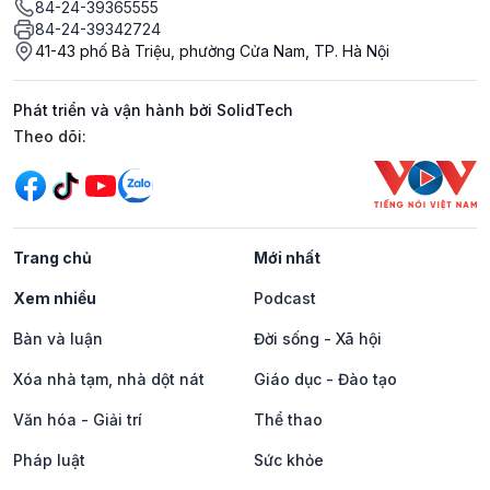
84-24-39365555
84-24-39342724
41-43 phố Bà Triệu, phường Cửa Nam, TP. Hà Nội
Phát triển và vận hành bởi SolidTech
Mạng xã hội
Theo dõi:
Trang chủ
Mới nhất
Xem nhiều
Podcast
Bàn và luận
Đời sống - Xã hội
Xóa nhà tạm, nhà dột nát
Giáo dục - Đào tạo
Văn hóa - Giải trí
Thể thao
Pháp luật
Sức khỏe