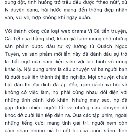
xung đột, tình huống trớ trêu đều được “tháo nút”, xử
lý duyên dáng, hài hước mang đến thông điệp nhân
văn, vui vẻ, hợp không khí ngày xuân.
Với thành công của loạt web drama Vi Cá tiền truyện,
Cái Tết của thằng khờ, khán giả luôn mong chờ những
sản phẩm được đầu tư kỹ lưỡng từ Quách Ngọc
Tuyên, và sản phẩm mới lần này đã đánh dấu sự trở
lại bất ngờ của nam diễn viên với tạo hình vô cùng
khác lạ. Nội dung phim là câu chuyện về ba người bạn
từ dưới quê lên thành thị lập nghiệp. Mọi chuyện chưa
bắt đầu thì đại dịch đã ập đến, giãn cách xã hội và
không có việc làm, họ phải cùng nhau đối diện với
những tình cảnh khó khăn. Nhưng may sao, họ đã
gặp được nhiều người tốt và những câu chuyện dở
khóc dở cười liên tiếp diễn ra. Qua các tập phim, ngoài
những tiếng cười mang tính giải trí, người xem còn
cảm nhận những giá trị cốt lõi của cuộc sống, tình