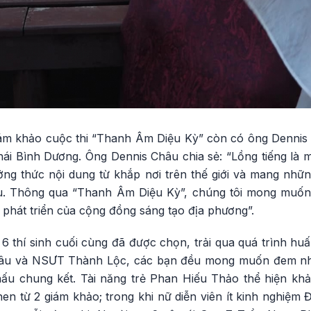
ám khảo cuộc thi “Thanh Âm Diệu Kỳ” còn có ông Dennis 
ái Bình Dương. Ông Dennis Châu chia sẻ: “Lồng tiếng là m
ưởng thức nội dung từ khắp nơi trên thế giới và mang nh
ầu. Thông qua “Thanh Âm Diệu Kỳ”, chúng tôi mong muốn 
 phát triển của cộng đồng sáng tạo địa phương”.
 6 thí sinh cuối cùng đã được chọn, trải qua quá trình hu
âu và NSƯT Thành Lộc, các bạn đều mong muốn đem nhi
hấu chung kết. Tài năng trẻ Phan Hiếu Thảo thể hiện khả 
en từ 2 giám khảo; trong khi nữ diễn viên ít kinh nghiệm